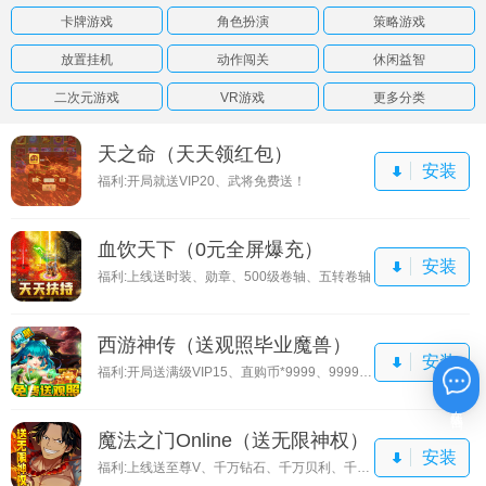
卡牌游戏
角色扮演
策略游戏
放置挂机
动作闯关
休闲益智
二次元游戏
VR游戏
更多分类
天之命（天天领红包）
安装
福利:开局就送VIP20、武将免费送！
血饮天下（0元全屏爆充）
安装
福利:上线送时装、勋章、500级卷轴、五转卷轴
西游神传（送观照毕业魔兽）
安装
福利:开局送满级VIP15、直购币*9999、9999还原丹
在线咨询
魔法之门Online（送无限神权）
安装
福利:上线送至尊V、千万钻石、千万贝利、千元真充卡