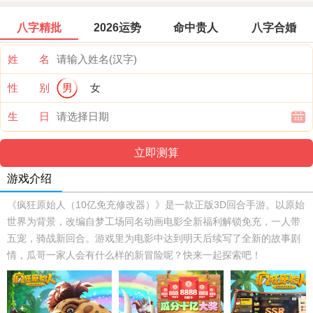
八字精批
2026运势
命中贵人
八字合婚
姓 名
性 别
男
女
生 日
游戏介绍
《疯狂原始人（10亿免充修改器）》是一款正版3D回合手游。以原始
世界为背景，改编自梦工场同名动画电影全新福利解锁免充，一人带
五宠，骑战新回合。游戏里为电影中达到明天后续写了全新的故事剧
情，瓜哥一家人会有什么样的新冒险呢？快来一起探索吧！