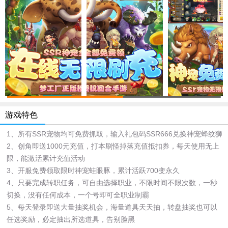
游戏特色
1、所有SSR宠物均可免费抓取，输入礼包码SSR666兑换神宠蜂纹狮
2、创角即送1000元充值，打本刷怪掉落充值抵扣券，每天使用无上
限，能激活累计充值活动
3、开服免费领取限时神宠蛙眼豚，累计活跃700变永久
4、只要完成转职任务，可自由选择职业，不限时间不限次数，一秒
切换，没有任何成本，一个号即可全职业制霸
5、每天登录即送大量抽奖机会，海量道具天天抽，转盘抽奖也可以
任选奖励，必定抽出所选道具，告别脸黑