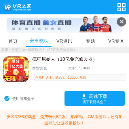
✕
安卓游戏
首页
VR资讯
专题
VR专区
首页
>
变态手游
>
疯狂原始人（10亿免充修改器）
疯狂原始人（10亿免充修改器）
类型:角色
大小:171.9MB
创角即送玉贝8.8万、1000元充值
高速下载
使用游戏盒子
需下载游戏盒子
安装3733游戏盒，免费畅玩BT版、满VIP版、GM版游戏，还有加
速辅助让游戏更畅快！