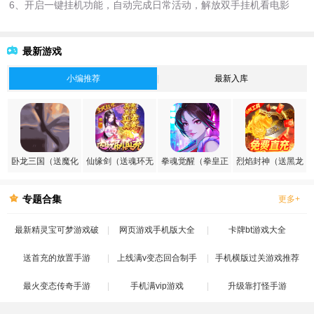
6、开启一键挂机功能，自动完成日常活动，解放双手挂机看电影
最新游戏
小编推荐
最新入库
卧龙三国（送魔化
仙缘剑（送魂环无
拳魂觉醒（拳皇正
烈焰封神（送黑龙
张飞）
限刷充）
版授权）
刷充）
专题合集
更多+
最新精灵宝可梦游戏破
网页游戏手机版大全
卡牌bt游戏大全
送首充的放置手游
解版
上线满v变态回合制手
手机横版过关游戏推荐
最火变态传奇手游
手机满vip游戏
游
升级靠打怪手游