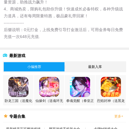
量资源，助推战力飙升！
4、商城热卖，限购礼包助你升级！快速成长必备特权，各种升级战
力道具，还有每周限量特惠，极品豪礼带回家！
--------------
后缀说明：0元打金，上线免费引导打金激活后，可用金券每日免费
充值一次648元充值.
最新游戏
小编推荐
最新入库
卧龙三国（送魔化
仙缘剑（送魂环无
拳魂觉醒（拳皇正
烈焰封神（送黑龙
张飞）
限刷充）
版授权）
刷充）
专题合集
更多+
最新精灵宝可梦游戏破
网页游戏手机版大全
卡牌bt游戏大全