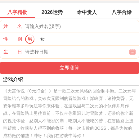
八字精批
2026运势
命中贵人
八字合婚
姓 名
性 别
男
女
生 日
游戏介绍
《天宫传说（0元打金）》是一款二次元风格的回合制手游。二次元与
冒险结合的游戏，突破次元限制的冒险游戏！巅峰赛，诸神黄昏，无
双争霸等多种玩法等你来体验，在游戏里与二次元的小伙伴并肩作
战，在冒险路上勇往直前，不仅带你重温儿时冒险梦，还带给你全新
的视觉体验，忍别人不能忍的痛，吃别人不能吃的苦，在冒险路上披
荆斩棘，收获别人得不到的收获！每一次击败的BOSS，都是为你的
成功做的铺垫！冲呀！我们在游戏中等你！