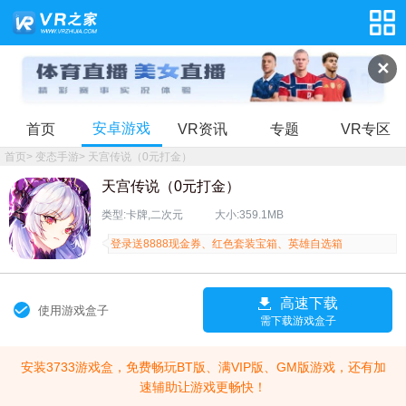
✕
安卓游戏
首页
VR资讯
专题
VR专区
首页
>
变态手游
>
天宫传说（0元打金）
天宫传说（0元打金）
类型:卡牌,二次元
大小:359.1MB
登录送8888现金券、红色套装宝箱、英雄自选箱
高速下载
使用游戏盒子
需下载游戏盒子
安装3733游戏盒，免费畅玩BT版、满VIP版、GM版游戏，还有加
速辅助让游戏更畅快！