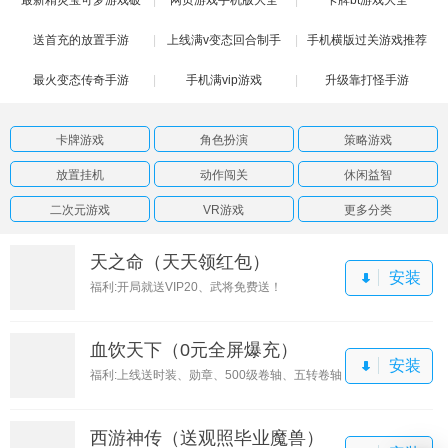
送首充的放置手游
解版
上线满v变态回合制手
手机横版过关游戏推荐
最火变态传奇手游
手机满vip游戏
游
升级靠打怪手游
卡牌游戏
角色扮演
策略游戏
放置挂机
动作闯关
休闲益智
二次元游戏
VR游戏
更多分类
天之命（天天领红包）
安装
福利:开局就送VIP20、武将免费送！
血饮天下（0元全屏爆充）
安装
福利:上线送时装、勋章、500级卷轴、五转卷轴
西游神传（送观照毕业魔兽）