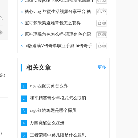
clicli动漫pc端下载-clicli动漫电脑版下
01-22
载v1.1.5
糖心vlog-甜蜜生活视频分享平台|糖
01-22
充
心vlog官网
宝可梦朱紫避难背包怎么获得
12-09
一
来
原神瑶瑶角色怎么样-瑶瑶角色介绍
12-09
bt版送满V传奇单职业手游-bt传奇手
12-09
游满vip无限元宝
相关文章
更多
充）
csgo匹配变黄怎么办
1
和平精英青少年模式怎么取消
2
csgo红烧鸡翅是哪个探员
3
万国觉醒怎么注册
4
）
王者荣耀中路几段是什么意思
5