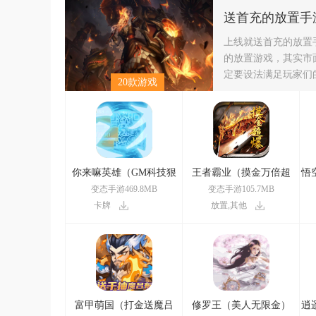
送首充的放置手
上线就送首充的放置
的放置游戏，其实市
定要设法满足玩家们
20款游戏
介绍一些上线就送玩
你来嘛英雄（GM科技狠
王者霸业（摸金万倍超
悟
活）
爆）
变态手游469.8MB
变态手游105.7MB
卡牌
放置,其他
富甲萌国（打金送魔吕
修罗王（美人无限金）
逍