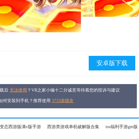
安卓版下载
下载后
无法使用
？VR之家小编十二分诚意等待着您的投诉与建议
件如何安装到手机？推荐使用
3733游戏盒
/
/
变态西游版满v版手游
西游类游戏单机破解版合集
ios福利手游gm版