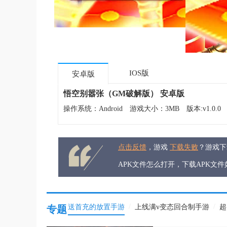
IOS版
安卓版
悟空别嚣张（GM破解版） 安卓版
操作系统：Android
游戏大小：3MB
版本:v1.0.0
点击反馈
，游戏
下载失败
？游戏
APK文件怎么打开，下载APK文
/
/
送首充的放置手游
上线满v变态回合制手游
超
专题