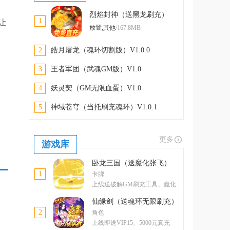
烈焰封神（送黑龙刷充）
1
让
V1.0.0
放置,其他
/167.8MB
2
皓月屠龙（魂环切割版）V1.0.0
3
王者军团（武魂GM版）V1.0
4
妖灵契（GM无限血蛋）V1.0
5
神域苍穹（当托刷充魂环）V1.0.1
更多
游戏库
卧龙三国（送魔化张飞）
1
卡牌
上线送破解GM刷充工具、魔化·
张飞
仙缘剑（送魂环无限刷充）
2
角色
上线即送VIP15、5000元真充