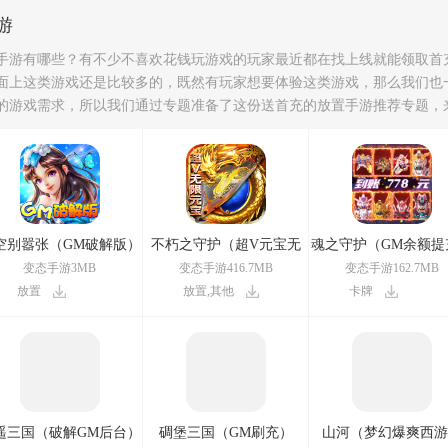
游
手游有哪些？有不少不喜欢花钱玩游戏的玩家最近都在找上线就能领取首
面上这类游戏还是比较多的，既然有玩家想要体验这类游戏，那么我们也
的游戏需求，所以我们通过专题准备了这份送首充的放置手游推荐专题，
家们首次充值奖励的放置游戏。
空别嚣张（GM破解版）
不朽之守护（超V元宝无
魂之守护（GM余额提
限）
变态手游3MB
变态手游416.7MB
变态手游162.7MB
放置
放置,其他
卡牌
遥三国（破解GM后台）
碉堡三国（GM刷充）
山河（梦幻爆爽西游