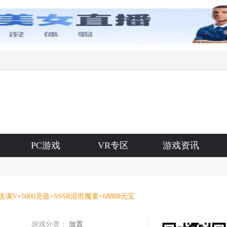
PC游戏
VR专区
游戏资讯
满V+5000充值+SSSR混世魔童+68888元宝
游戏分类：
放置