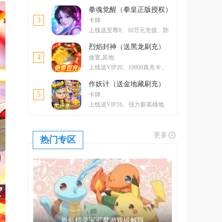
卡、5000元元宝卡、绝版称号
拳魂觉醒（拳皇正版授权）
3
卡牌
上线送至尊8、10万元充值、防
控双绝格斗家--玛丽
烈焰封神（送黑龙刷充）
4
放置,其他
上线送VIP20、10000真充卡、
一亿绑金
作妖计（送金地藏刷充）
5
卡牌
上线送VIP16、强力新英雄地
藏、升金修改器、GM工具
更多
热门专区
最新精灵宝可梦游戏破解版