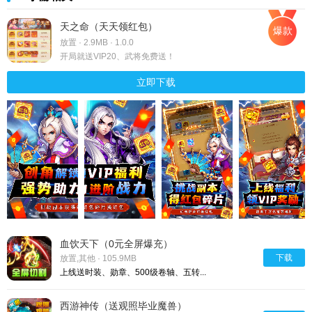
天之命（天天领红包）
爆款
放置 · 2.9MB · 1.0.0
开局就送VIP20、武将免费送！
立即下载
血饮天下（0元全屏爆充）
下载
放置,其他 · 105.9MB
上线送时装、勋章、500级卷轴、五转...
西游神传（送观照毕业魔兽）