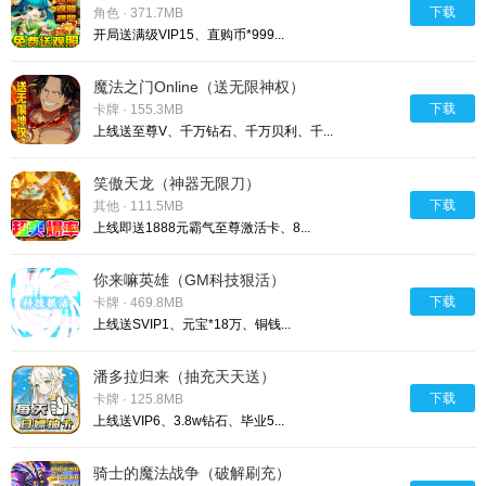
下载
角色 · 371.7MB
开局送满级VIP15、直购币*999...
魔法之门Online（送无限神权）
下载
卡牌 · 155.3MB
上线送至尊V、千万钻石、千万贝利、千...
笑傲天龙（神器无限刀）
下载
其他 · 111.5MB
上线即送1888元霸气至尊激活卡、8...
你来嘛英雄（GM科技狠活）
下载
卡牌 · 469.8MB
上线送SVIP1、元宝*18万、铜钱...
潘多拉归来（抽充天天送）
下载
卡牌 · 125.8MB
上线送VIP6、3.8w钻石、毕业5...
骑士的魔法战争（破解刷充）