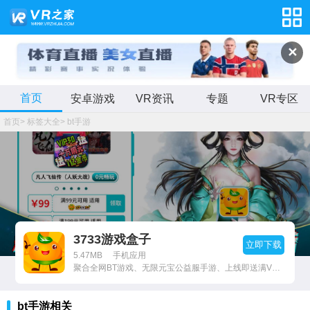
✕
首页
安卓游戏
VR资讯
专题
VR专区
首页
>
标签大全
>
bt手游
3733游戏盒子
立即下载
5.47MB
手机应用
聚合全网BT游戏、无限元宝公益服手游、上线即送满V无限元宝服。
bt手游相关