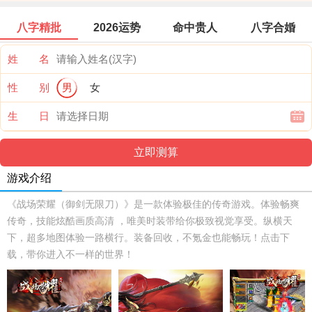
八字精批
2026运势
命中贵人
八字合婚
姓 名
性 别
男
女
生 日
游戏介绍
《战场荣耀（御剑无限刀）》是一款体验极佳的传奇游戏。体验畅爽
传奇，技能炫酷画质高清 ，唯美时装带给你极致视觉享受。纵横天
下，超多地图体验一路横行。装备回收，不氪金也能畅玩！点击下
载，带你进入不一样的世界！