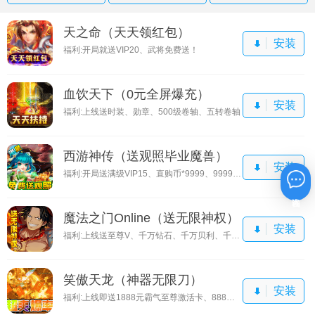
天之命（天天领红包）
安装
福利:开局就送VIP20、武将免费送！
血饮天下（0元全屏爆充）
安装
福利:上线送时装、勋章、500级卷轴、五转卷轴
西游神传（送观照毕业魔兽）
安装
福利:开局送满级VIP15、直购币*9999、9999还原丹
在线咨询
魔法之门Online（送无限神权）
安装
福利:上线送至尊V、千万钻石、千万贝利、千元真充卡
笑傲天龙（神器无限刀）
安装
福利:上线即送1888元霸气至尊激活卡、888元福利大礼包