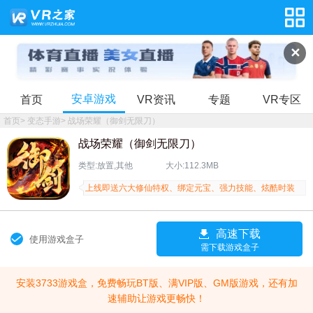
✕
安卓游戏
首页
VR资讯
专题
VR专区
首页
>
变态手游
>
战场荣耀（御剑无限刀）
战场荣耀（御剑无限刀）
类型:放置,其他
大小:112.3MB
上线即送六大修仙特权、绑定元宝、强力技能、炫酷时装
高速下载
使用游戏盒子
需下载游戏盒子
安装3733游戏盒，免费畅玩BT版、满VIP版、GM版游戏，还有加
速辅助让游戏更畅快！