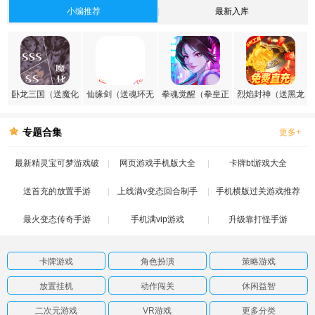
小编推荐
最新入库
卧龙三国（送魔化
仙缘剑（送魂环无
拳魂觉醒（拳皇正
烈焰封神（送黑龙
张飞）
限刷充）
版授权）
刷充）
专题合集
更多+
最新精灵宝可梦游戏破
网页游戏手机版大全
卡牌bt游戏大全
送首充的放置手游
解版
上线满v变态回合制手
手机横版过关游戏推荐
最火变态传奇手游
手机满vip游戏
游
升级靠打怪手游
卡牌游戏
角色扮演
策略游戏
放置挂机
动作闯关
休闲益智
二次元游戏
VR游戏
更多分类