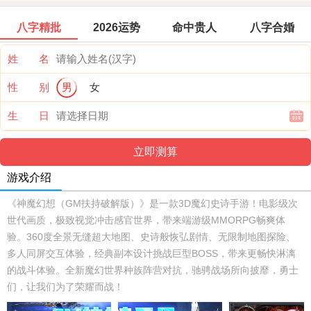
八字精批
2026运势
命中贵人
八字合婚
姓 名
性 别
男
女
生 日
游戏介绍
《神魔幻想（GM扶持破解版）》是一款3D魔幻史诗手游！电影级次
世代画质，极致视觉冲击感官世界，带来端游级MMORPG畅爽体
验。360度全景无缝超大地图、史诗般恢弘剧情、无限制地图探险、
多人同屏交互体验，经典副本设计挑战巨型BOSS，带来更畅快淋漓
的战斗体验。全新魔幻世界种族阵营对抗，驰骋战场所向披靡，勇士
们，让我们为了荣耀而战！