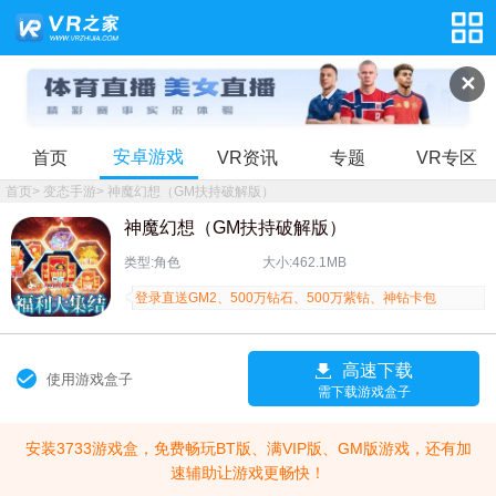
✕
安卓游戏
首页
VR资讯
专题
VR专区
首页
>
变态手游
>
神魔幻想（GM扶持破解版）
神魔幻想（GM扶持破解版）
类型:角色
大小:462.1MB
登录直送GM2、500万钻石、500万紫钻、神钻卡包
高速下载
使用游戏盒子
需下载游戏盒子
安装3733游戏盒，免费畅玩BT版、满VIP版、GM版游戏，还有加
速辅助让游戏更畅快！