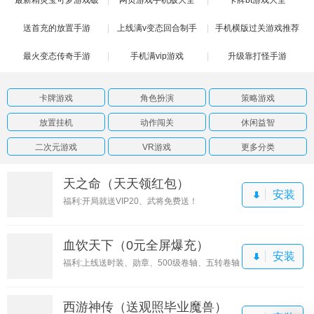
送首充的放置手游
解版
上线满v变态回合制手
手机横版过关游戏推荐
最火变态传奇手游
手机满vip游戏
游
升级靠打怪手游
卡牌游戏
角色扮演
策略游戏
放置挂机
动作闯关
休闲益智
二次元游戏
VR游戏
更多分类
天之命（天天领红包）
安装
福利:开局就送VIP20、武将免费送！
血饮天下（0元全屏爆充）
安装
福利:上线送时装、勋章、500级卷轴、五转卷轴
西游神传（送观照毕业魔兽）