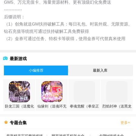
GM5、万元充值卡、海量资源材料、更有顶级幻化免费送
------------
后缀说明：
（1）创角就送GM扶持破解工具：每日礼包、时装外观、无限资源、
钻石充值等统统可通过扶持破解工具免费获得
（2）金券可通过任务、特权卡等获得，使用金券可代替真米使用
最新游戏
小编推荐
最新入库
卧龙三国（送魔化
仙缘剑（送魂环无
拳魂觉醒（拳皇正
烈焰封神（送黑龙
张飞）
限刷充）
版授权）
刷充）
专题合集
更多+
最新精灵宝可梦游戏破
网页游戏手机版大全
卡牌bt游戏大全