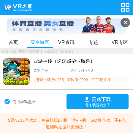
✕
安卓游戏
首页
VR资讯
专题
VR专区
首页
>
变态手游
>
西游神传（送观照毕业魔兽）
西游神传（送观照毕业魔兽）
类型:角色
大小:371.7MB
开局送满级VIP15、直购币*9999、9999还原丹
高速下载
使用游戏盒子
需下载游戏盒子
安装3733游戏盒，免费畅玩BT版、满VIP版、GM版游戏，还有加
速辅助让游戏更畅快！