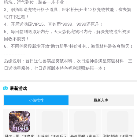
暗坑，运气到位，装备一步毕业！
3、创角即送宠物开格子道具，轻轻松松开出12格宠物技能，省去繁
琐打书过程！
4、开局送满级VIP15、直购币*9999、9999还原丹！
5、每日签到送原始内丹，天天炼化宠物出内丹，解决宠物溢出资源
回收不浪费！
6、不同等级段新增开放“助力新手”特价礼包，海量材料装备爽翻天！
--------------
后缀说明：首日送仙兽满星突破材料，次日送神兽满星突破材料，三
日送满星魔兽，七日送新版本特色福利观照秘籍一本！
最新游戏
小编推荐
最新入库
卧龙三国（送魔化
仙缘剑（送魂环无
拳魂觉醒（拳皇正
烈焰封神（送黑龙