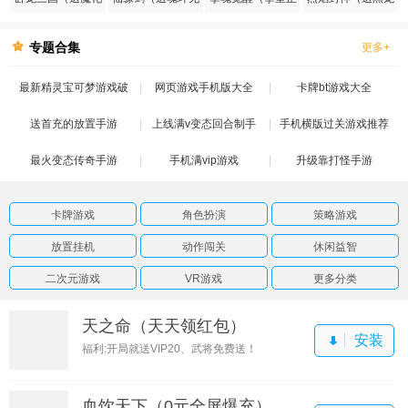
张飞）
限刷充）
版授权）
刷充）
专题合集
更多+
最新精灵宝可梦游戏破
网页游戏手机版大全
卡牌bt游戏大全
送首充的放置手游
解版
上线满v变态回合制手
手机横版过关游戏推荐
最火变态传奇手游
手机满vip游戏
游
升级靠打怪手游
卡牌游戏
角色扮演
策略游戏
放置挂机
动作闯关
休闲益智
二次元游戏
VR游戏
更多分类
天之命（天天领红包）
安装
福利:开局就送VIP20、武将免费送！
血饮天下（0元全屏爆充）