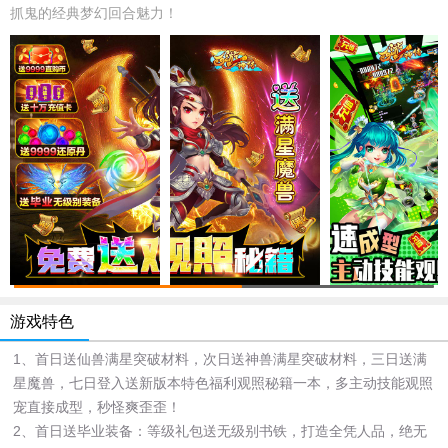
抓鬼的经典梦幻回合魅力！
游戏特色
1、首日送仙兽满星突破材料，次日送神兽满星突破材料，三日送满
星魔兽，七日登入送新版本特色福利观照秘籍一本，多主动技能观照
宠直接成型，秒怪爽歪歪！
2、首日送毕业装备：等级礼包送无级别书铁，打造全凭人品，绝无