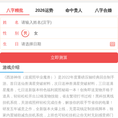
八字精批
2026运势
命中贵人
八字合婚
姓 名
性 别
男
女
生 日
游戏介绍
《西游神传（送观照毕业魔兽）》是2022年度重磅压轴经典回合制手
游。首日送仙兽满星突破材料，次日送神兽满星突破材料，三日送满
星魔兽，七日送新版本特色福利观照秘籍一本！创角即送宠物开格子
道具，轻轻松松开出12格宠物技能，省去繁琐打书过程！黑科技离线
挂机系统，关游戏照样轻松完成任务，解放你的双手节省你的电量！
研发五年诚意之作，全新版本火爆上线，无需花钱定制游戏脚本，独
家内置辅助减负挂机系统，上班也可轻松挂机让你无时无刻感受师门