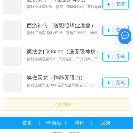
安装
福利:上线送时装、勋章、500级卷轴、五转卷轴
西游神传（送观照毕业魔兽）
安装
福利:开局送满级VIP15、直购币*9999、9999还原丹
在线咨询
魔法之门Online（送无限神权）
安装
福利:上线送至尊V、千万钻石、千万贝利、千元真充卡
笑傲天龙（神器无限刀）
安装
福利:上线即送1888元霸气至尊激活卡、888元福利大礼包
点击加载
首页
H5游戏
排行
反馈