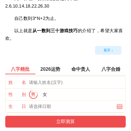
2.6.10.14.18.22.26.30
自己数到3*N+2为止。
以上就是
从一数到三十游戏技巧
的介绍了，希望大家喜
欢。
展开 ↓
八字精批
2026运势
命中贵人
八字合婚
姓 名
性 别
男
女
生 日