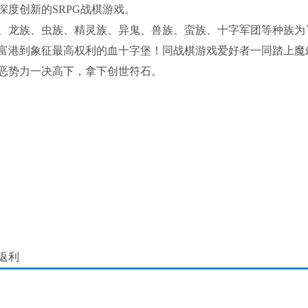
度创新的SRPG战棋游戏。
、龙族、虫族、精灵族、异鬼、兽族、蛮族、十字军团等种族为
富港到象征最高权利的血十字堡！同战棋游戏爱好者一同踏上魔
恶势力一决高下，拿下创世符石。
返利