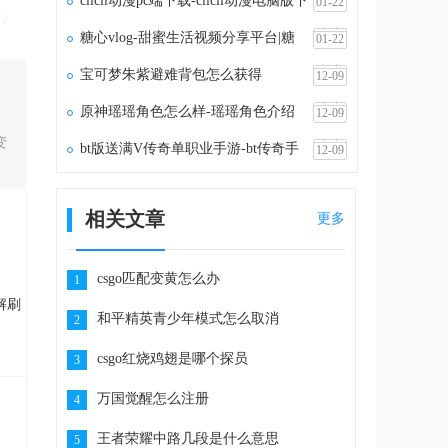
clicli动漫pc端下载-clicli动漫电脑版下
01-22
/
载v1.1.5
糖心vlog-甜蜜生活视频分享平台|糖
01-22
心vlog官网
宝可梦朱紫避难背包怎么获得
12-09
原神瑶瑶角色怎么样-瑶瑶角色介绍
12-09
变
bt版送满V传奇单职业手游-bt传奇手
12-09
游满vip无限元宝
相关文章
更多
csgo匹配变黄怎么办
1
解刷
和平精英青少年模式怎么取消
2
csgo红烧鸡翅是哪个探员
3
万国觉醒怎么注册
4
王者荣耀中路几段是什么意思
5