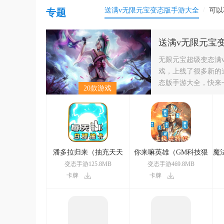
/
送满v无限元宝变态版手游大全
可以
专题
送满v无限元宝
无限元宝超级变态满
戏，上线了很多新的
态版手游大全，快来
20款游戏
潘多拉归来（抽充天天
你来嘛英雄（GM科技狠
魔法
送）
活）
变态手游125.8MB
变态手游469.8MB
卡牌
卡牌