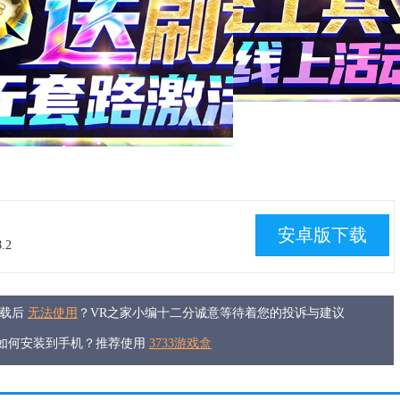
安卓版下载
.2
下载后
无法使用
？VR之家小编十二分诚意等待着您的投诉与建议
件如何安装到手机？推荐使用
3733游戏盒