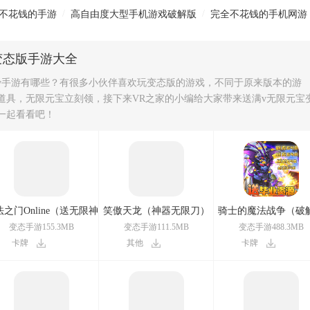
/
/
不花钱的手游
高自由度大型手机游戏破解版
完全不花钱的手机网游
变态版手游大全
v手游有哪些？有很多小伙伴喜欢玩变态版的游戏，不同于原来版本的游
道具，无限元宝立刻领，接下来VR之家的小编给大家带来送满v无限元宝
一起看看吧！
之门Online（送无限神
笑傲天龙（神器无限刀）
骑士的魔法战争（破
权）
充）
变态手游155.3MB
变态手游111.5MB
变态手游488.3MB
卡牌
其他
卡牌