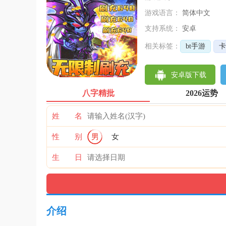
游戏语言：
简体中文
支持系统：
安卓
相关标签：
bt手游
卡
安卓版下载
八字精批
2026运势
姓 名
性 别
男
女
生 日
介绍