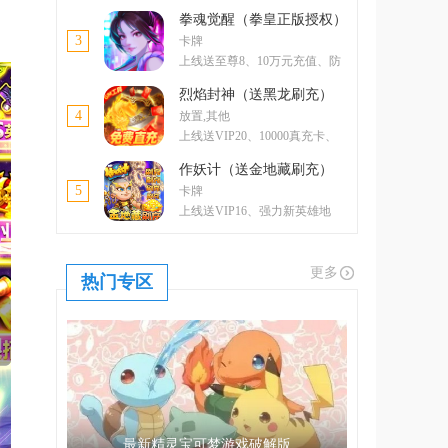
卡、5000元元宝卡、绝版称号
拳魂觉醒（拳皇正版授权）
3
卡牌
上线送至尊8、10万元充值、防
控双绝格斗家--玛丽
烈焰封神（送黑龙刷充）
4
放置,其他
上线送VIP20、10000真充卡、
一亿绑金
作妖计（送金地藏刷充）
5
卡牌
上线送VIP16、强力新英雄地
藏、升金修改器、GM工具
更多
热门专区
最新精灵宝可梦游戏破解版