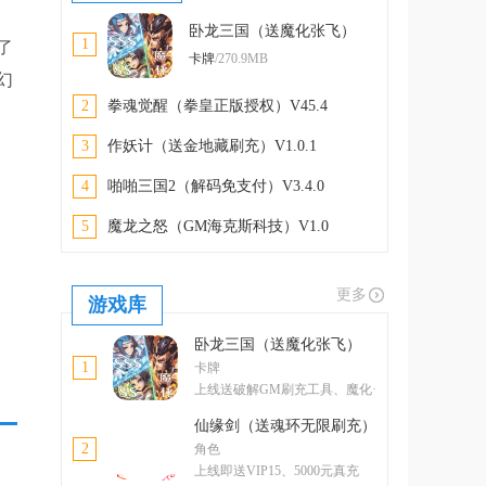
卧龙三国（送魔化张飞）
1
了
V1.00
卡牌
/270.9MB
幻
2
拳魂觉醒（拳皇正版授权）V45.4
3
作妖计（送金地藏刷充）V1.0.1
4
啪啪三国2（解码免支付）V3.4.0
5
魔龙之怒（GM海克斯科技）V1.0
更多
游戏库
卧龙三国（送魔化张飞）
1
卡牌
上线送破解GM刷充工具、魔化·
张飞
仙缘剑（送魂环无限刷充）
2
角色
上线即送VIP15、5000元真充