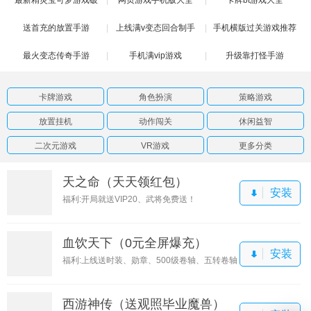
送首充的放置手游
解版
上线满v变态回合制手
手机横版过关游戏推荐
最火变态传奇手游
手机满vip游戏
游
升级靠打怪手游
卡牌游戏
角色扮演
策略游戏
放置挂机
动作闯关
休闲益智
二次元游戏
VR游戏
更多分类
天之命（天天领红包）
安装
福利:开局就送VIP20、武将免费送！
血饮天下（0元全屏爆充）
安装
福利:上线送时装、勋章、500级卷轴、五转卷轴
西游神传（送观照毕业魔兽）