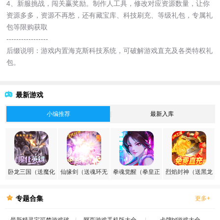
4、新服挑战，闯关赢奖励。制作人工具，修改对应资源数量，让你
资源多多，资源不再愁，还有藏宝库、科技刷充、等级礼包，专属礼
包等限购获取
-----------------
后缀说明：游戏内置海克斯科技系统，可破解游戏直充及各类特权礼
包。
最新游戏
小编推荐
最新入库
卧龙三国（送魔化
仙缘剑（送魂环无
拳魂觉醒（拳皇正
烈焰封神（送黑龙
张飞）
限刷充）
版授权）
刷充）
专题合集
更多+
最新精灵宝可梦游戏破
网页游戏手机版大全
卡牌bt游戏大全