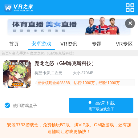
✕
安卓游戏
首页
VR资讯
专题
VR专区
首页
>
变态手游
>
魔龙之怒（GM海克斯科技）
魔龙之怒（GM海克斯科技）
类型:卡牌,二次元
大小:370MB
登录领现金券*8888、钻石*1000万，经验*1000万
高速下载
使用游戏盒子
需下载游戏盒子
安装3733游戏盒，免费畅玩BT版、满VIP版、GM版游戏，还有加
速辅助让游戏更畅快！