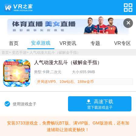
✕
安卓游戏
首页
VR资讯
专题
VR专区
首页
>
变态手游
>
人气动漫大乱斗（破解金手指）
人气动漫大乱斗（破解金手指）
类型:卡牌,二次元
大小:655.9MB
开局送VIP5、10w钻石、188w金币
高速下载
使用游戏盒子
需下载游戏盒子
安装3733游戏盒，免费畅玩BT版、满VIP版、GM版游戏，还有加
速辅助让游戏更畅快！