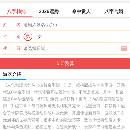
八字精批
2026运势
命中贵人
八字合婚
姓 名
性 别
男
女
生 日
游戏介绍
《人气动漫大乱斗（破解金手指）》是一款横版战斗卡牌手游。开局
就送GM金手指，带您体验开挂般的快感，不管是首充、月卡、基金
还是GM毕业装备，都可以免费白嫖获得！更有12W的额度可随便使
用，升级可拿！每日签到可无限领取真充卡，推图也可一样获得！融
合了卡牌养成与横版动作战斗的元素，开启使徒新篇章。游戏以二次
元崩坏的世界为背景，追求本命的最强培养，数百个经典动漫关卡、
服饰与角色搭配，轻松互动，在这款游戏中，玩家不仅能组建自己的