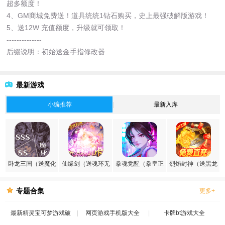
超多额度！
4、GM商城免费送！道具统统1钻石购买，史上最强破解版游戏！
5、送12W 充值额度，升级就可领取！
--------------
后缀说明：初始送金手指修改器
最新游戏
小编推荐
最新入库
卧龙三国（送魔化
仙缘剑（送魂环无
拳魂觉醒（拳皇正
烈焰封神（送黑龙
张飞）
限刷充）
版授权）
刷充）
专题合集
更多+
最新精灵宝可梦游戏破
网页游戏手机版大全
卡牌bt游戏大全