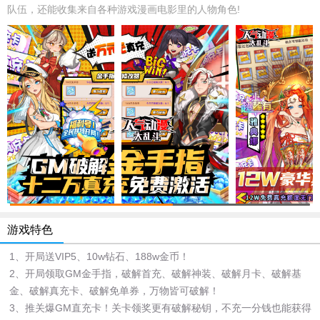
队伍，还能收集来自各种游戏漫画电影里的人物角色!
游戏特色
1、开局送VIP5、10w钻石、188w金币！
2、开局领取GM金手指，破解首充、破解神装、破解月卡、破解基
金、破解真充卡、破解免单券，万物皆可破解！
3、推关爆GM直充卡！关卡领奖更有破解秘钥，不充一分钱也能获得