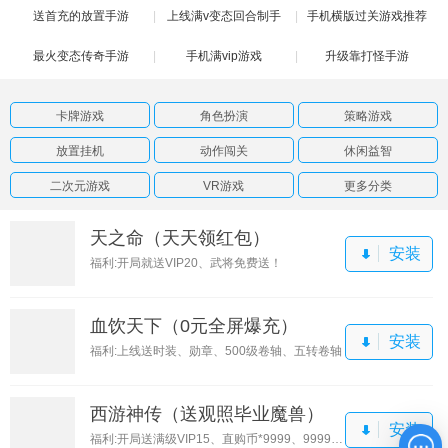
送首充的放置手游
解版
上线满v变态回合制手
手机横版过关游戏推荐
最火变态传奇手游
手机满vip游戏
游
升级靠打怪手游
卡牌游戏
角色扮演
策略游戏
放置挂机
动作闯关
休闲益智
二次元游戏
VR游戏
更多分类
天之命（天天领红包）
安装
福利:开局就送VIP20、武将免费送！
血饮天下（0元全屏爆充）
安装
福利:上线送时装、勋章、500级卷轴、五转卷轴
西游神传（送观照毕业魔兽）
安装
福利:开局送满级VIP15、直购币*9999、9999还原丹