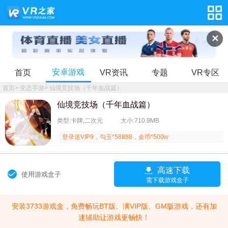
✕
安卓游戏
首页
VR资讯
专题
VR专区
首页
>
变态手游
>
仙境竞技场（千年血战篇）
仙境竞技场（千年血战篇）
类型:卡牌,二次元
大小:710.9MB
登录送VIP9，勾玉*58888，金币*500w
高速下载
使用游戏盒子
需下载游戏盒子
安装3733游戏盒，免费畅玩BT版、满VIP版、GM版游戏，还有加
速辅助让游戏更畅快！