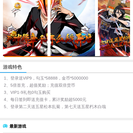
游戏特色
1、登录送VIP9，勾玉*58888，金币*5000000
2、5倍首充，超值奖励；充值双倍货币
3、VIP1-9礼包0勾玉购买
4、每日签到即送充值卡，累计奖励超5000元
5、登录第二天送五星松本乱菊，第七天送五星朽木白哉
最新游戏