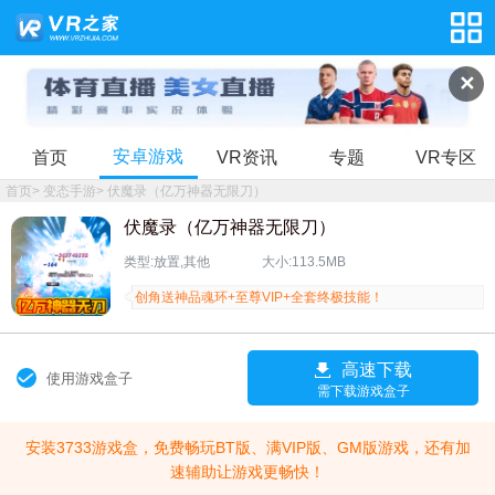
✕
安卓游戏
首页
VR资讯
专题
VR专区
首页
>
变态手游
>
伏魔录（亿万神器无限刀）
伏魔录（亿万神器无限刀）
类型:放置,其他
大小:113.5MB
创角送神品魂环+至尊VIP+全套终极技能！
高速下载
使用游戏盒子
需下载游戏盒子
安装3733游戏盒，免费畅玩BT版、满VIP版、GM版游戏，还有加
速辅助让游戏更畅快！