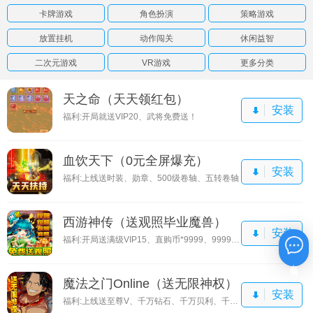
卡牌游戏
角色扮演
策略游戏
放置挂机
动作闯关
休闲益智
二次元游戏
VR游戏
更多分类
天之命（天天领红包）
安装
福利:开局就送VIP20、武将免费送！
血饮天下（0元全屏爆充）
安装
福利:上线送时装、勋章、500级卷轴、五转卷轴
西游神传（送观照毕业魔兽）
安装
福利:开局送满级VIP15、直购币*9999、9999还原丹
在线咨询
魔法之门Online（送无限神权）
安装
福利:上线送至尊V、千万钻石、千万贝利、千元真充卡