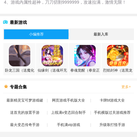
4、游戏内属性超神，刀刀切割9999999，攻速拉满，激情无限！
最新游戏
小编推荐
最新入库
卧龙三国（送魔化
仙缘剑（送魂环无
拳魂觉醒（拳皇正
烈焰封神（送黑龙
张飞）
限刷充）
版授权）
刷充）
专题合集
更多+
最新精灵宝可梦游戏破
网页游戏手机版大全
卡牌bt游戏大全
送首充的放置手游
解版
上线满v变态回合制手
手机横版过关游戏推荐
最火变态传奇手游
手机满vip游戏
游
升级靠打怪手游