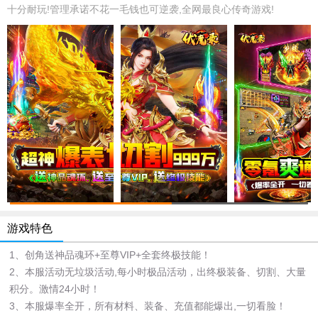
十分耐玩!管理承诺不花一毛钱也可逆袭,全网最良心传奇游戏!
游戏特色
1、创角送神品魂环+至尊VIP+全套终极技能！
2、本服活动无垃圾活动,每小时极品活动，出终极装备、切割、大量
积分。激情24小时！
3、本服爆率全开，所有材料、装备、充值都能爆出,一切看脸！