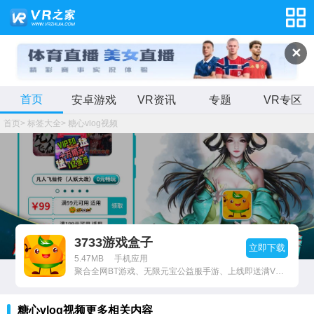
✕
首页
安卓游戏
VR资讯
专题
VR专区
首页
>
标签大全
>
糖心vlog视频
3733游戏盒子
立即下载
5.47MB
手机应用
聚合全网BT游戏、无限元宝公益服手游、上线即送满V无限元宝服。
糖心vlog视频更多相关内容