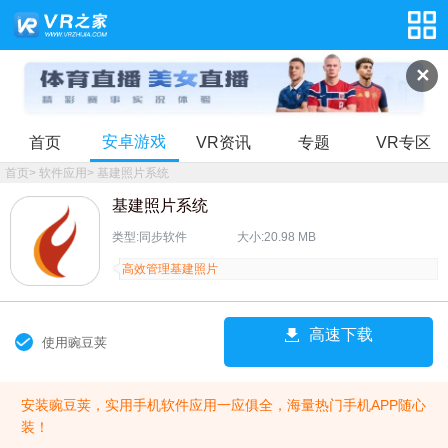
✕
安卓游戏
首页
VR资讯
专题
VR专区
首页
>
软件应用
>
基建照片系统
基建照片系统
类型:同步软件
大小:20.98 MB
高效管理基建照片
高速下载
使用豌豆荚
安装豌豆荚，实用手机软件应用一应俱全，海量热门手机APP随心
装！