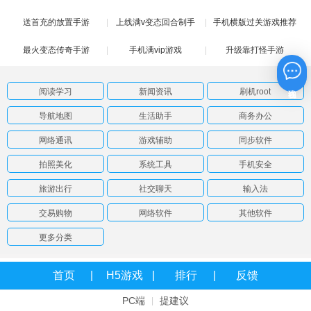
送首充的放置手游
解版
上线满v变态回合制手
手机横版过关游戏推荐
最火变态传奇手游
手机满vip游戏
游
升级靠打怪手游
在线咨询
阅读学习
新闻资讯
刷机root
导航地图
生活助手
商务办公
网络通讯
游戏辅助
同步软件
拍照美化
系统工具
手机安全
旅游出行
社交聊天
输入法
交易购物
网络软件
其他软件
更多分类
首页
H5游戏
排行
反馈
PC端
提建议
|