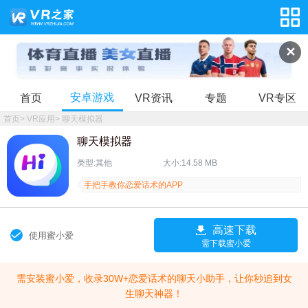
✕
安卓游戏
首页
VR资讯
专题
VR专区
首页
>
VR应用
>
聊天模拟器
聊天模拟器
类型:其他
大小:14.58 MB
手把手教你恋爱话术的APP
高速下载
使用蜜小爱
需下载蜜小爱
需安装蜜小爱，收录30W+恋爱话术的聊天小助手，让你秒追到女
生聊天神器！