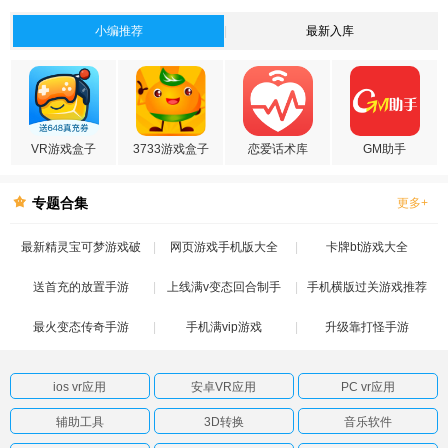
小编推荐
最新入库
VR游戏盒子
3733游戏盒子
恋爱话术库
GM助手
专题合集
更多+
最新精灵宝可梦游戏破
网页游戏手机版大全
卡牌bt游戏大全
送首充的放置手游
解版
上线满v变态回合制手
手机横版过关游戏推荐
最火变态传奇手游
手机满vip游戏
游
升级靠打怪手游
ios vr应用
安卓VR应用
PC vr应用
辅助工具
3D转换
音乐软件