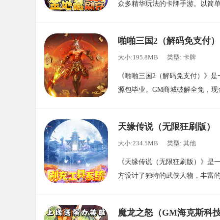
众多精华玩法的卡牌手游。以简单
广大的玩家。拥有更”囧“、更萌
成、PK、副本闯关、装备打造等
啪啪三国2（解码免支付）
的局限性。游戏吸取了传统卡牌
大小:195.8MB
类型: 卡牌
乐趣，并且在其原有的核心上增强
《啪啪三国2（解码免支付）》是
源包毕业。GM商城破解全免，现
即发！全新官衔系统震撼来袭，拜
一串串连锁反应,时刻影响着《啪
天缘传说（无限狂刷版）
大小:234.5MB
类型: 其他
《天缘传说（无限狂刷版）》是
方设计了独特的武侠人物，丰富
还可结姻缘，携手仙侣共度此生
魔龙之怒（GM海克斯科