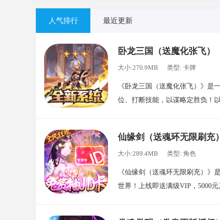
人气排行
最近更新
卧龙三国（送魔化张飞）
大小:270.9MB
类型: 卡牌
《卧龙三国（送魔化张飞）》是
位、打断技能，以谋略定胜负！
十三州三国大地图，卡牌游戏也
迈，定鼎中原。
仙缘剑（送魂环无限刷充
大小:289.4MB
类型: 角色
《仙缘剑（送魂环无限刷充）》是
世界！上线即送满级VIP，5000
新的福利让你拥有不一样的游戏
累充！VIP！统统免费激活。不