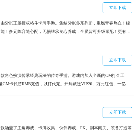
）
利的游戏，你还在等什么？激情的仙侠之路等你来开辟！
立即下载
由SNK正版授权格斗卡牌手游。集结SNK多系列IP，重燃青春热血！经
高能！多元阵容随心配，无损继承良心养成，全员皆可升级顶配！更有全
一番街玩法，回归纯粹乐趣！一起重拾最初的记忆，招募你的格斗天团！
立即下载
款角色扮演传承经典玩法的传奇手游。游戏内加入全新的GM打金工
量GM卡代替RMB充值，以打代充。开局就送VIP20、万元红包、一亿绑
更有版本专属破解修改器！资源无限自助兑换！真打金传奇是兄弟你就
立即下载
款涵盖了主角养成、卡牌收集、伙伴养成、PK、副本闯关、装备打造等