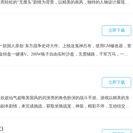
而轻松的“无厘头”剧情为背景，以精美的画风，独特的人物设计展现给
、更搞笑、玩法更丰富等特点游戏中涵盖了主角养成、卡牌收集、伙伴养
众多精华玩法，创新的合体技系统等玩点，打破了传统卡牌游戏玩法单一
产品经验，对用户体验重点进行了丰富，增强了卡牌收集成就感及培养的
立即下载
PVP、PVE系统，提升用户体验的同时加强游戏可玩性。
一款国人原创·东方战争史诗大作。上线送鬼神吕布，使用GM修改器，资
金转盘一键满V。200W格子自由实时沙盘，无需铺路，千军万马，一触
将封侯，一统九州。小到寸土,大到国策,每一个玩家的选择都可能激起
啪三国2》世界的局势走向。
立即下载
一款超仙气超唯美国风的武侠类的角色扮演的战斗手游。游戏以精美的东
的副本剧情，来完成挑战，获取坐骑战宠，神装，精彩不停，互动结交，
，修仙之路不寂寞。
技）