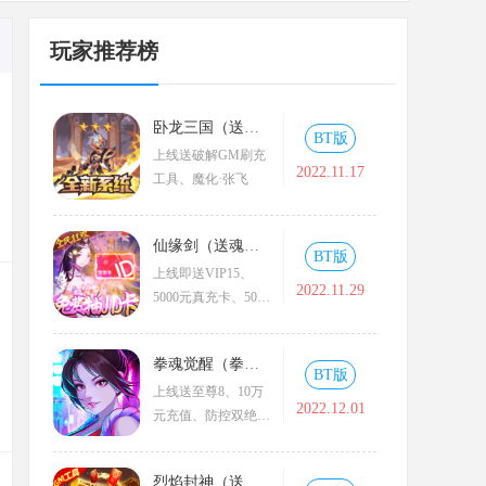
玩家推荐榜
卧龙三国（送魔化张飞）
BT版
上线送破解GM刷充
2022.11.17
工具、魔化·张飞
仙缘剑（送魂环无限刷充）
BT版
上线即送VIP15、
2022.11.29
5000元真充卡、5000
元元宝卡、绝版称号
拳魂觉醒（拳皇正版授权）
BT版
上线送至尊8、10万
2022.12.01
元充值、防控双绝格
斗家--玛丽
烈焰封神（送黑龙刷充）