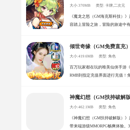
大小:370MB
类型: 卡牌,二次元
《魔龙之怒（GM海克斯科技）
容踏上冒险之旅，冒险的旅途中
冒险中开启你的英雄之路。英雄
伸出无限的玩法！游戏中还有寻宝
倾世奇缘（GM免费直充
建王者队伍，冒险之旅中尽情享
大小:419.6MB
类型: 角色
神一起踏上英雄之路，尽享悠闲
百万玩家都在玩的唯美仙侠手游《
RMB到指定充值界面进行充值！
玩转GM商城！百万现金卡说送就
战，单手即可轻松操作！还拥有
神魔幻想（GM扶持破解
意见，游戏版本内容持续更新！
大小:462.1MB
类型: 角色
《神魔幻想（GM扶持破解版）》
带来端游级MMORPG畅爽体验