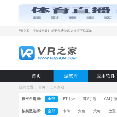
VR之家 - 打造绿色软件APP,免费游戏,vr资源下载基地
首页
游戏库
应用软件
我的位置：
首页
>
安卓游戏
按平台选择:
全部
BT手游
满V手游
GM手
按类型选择:
全部
卡牌
角色
策略
放置