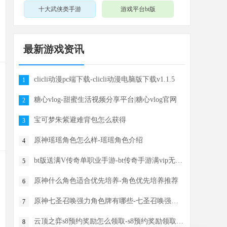
十大武侠类手游
游戏平台bt版
最新游戏资讯
clicli动漫pc端下载-clicli动漫电脑版下载v1.1.5
1
糖心vlog-甜蜜生活视频分享平台|糖心vlog官网
2
宝可梦朱紫避难背包怎么获得
3
原神瑶瑶角色怎么样-瑶瑶角色介绍
4
bt版送满V传奇单职业手游-bt传奇手游满vip无限元宝
5
原神什么角色适合优先培养-角色优先培养推荐
6
原神七圣召唤强力角色牌有哪些-七圣召唤强力角色牌推荐
7
云顶之弈s8预约奖励怎么领取-s8预约奖励领取方法
8