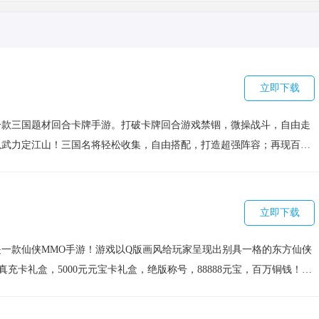
立即下载
一款三国题材回合卡牌手游。打破卡牌回合游戏禁锢，微操战斗，自由走
以武力定江山！三国名将轻松收集，自由搭配，打造超强阵容；再现百城
能国战，随时随地攻城略地；兄弟知己、封土建邦，让你亲身体验乱世豪
）
立即下载
一款仙侠MMO手游！游戏以Q版画风给玩家呈现出别具一格的东方仙侠
元真充卡礼盒，5000元元宝卡礼盒，绝版称号，88888元宝，百万铜钱！全
体验。内玩点充工具，十秒内点击获得大量真充卡！真充卡可激活首充！
仅如此！登录7天直接送你满级内玩商城，每日领多次点充金手指。升级还