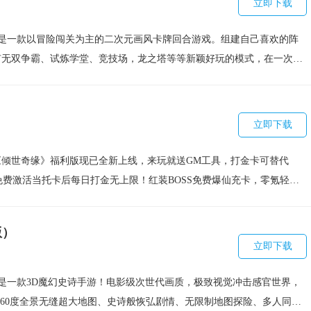
立即下载
》是一款以冒险闯关为主的二次元画风卡牌回合游戏。组建自己喜欢的阵
有无双争霸、试炼学堂、竞技场，龙之塔等等新颖好玩的模式，在一次次
分为不同的属性组成不同的羁绊，四大职业各有特色，不同的阵容可以延
模式，公会系统可以让玩家在游戏中体验无限的乐趣,获得五星英雄,组
）
受战斗时刻！可爱Q萌的画风让人欲罢不能，还在等什么，快来与可爱女
立即下载
时刻！
倾世奇缘》福利版现已全新上线，来玩就送GM工具，打金卡可替代
免费激活当托卡后每日打金无上限！红装BOSS免费爆仙充卡，零氪轻松
送！五角色极致体验，精美的画面感，酷炫的打斗特效，爽快副本激
丰富的跨服玩法给玩家带来不断挑战的荣誉感！策划承诺将虚心听取玩家
版）
年度爆款福利仙侠手游等你来战！
立即下载
是一款3D魔幻史诗手游！电影级次世代画质，极致视觉冲击感官世界，
。360度全景无缝超大地图、史诗般恢弘剧情、无限制地图探险、多人同屏