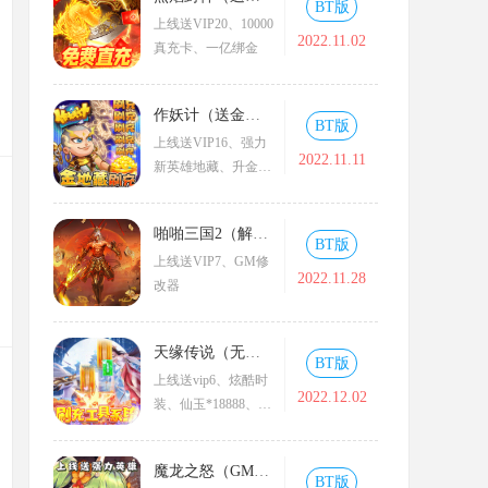
BT版
上线送VIP20、10000
2022.11.02
真充卡、一亿绑金
作妖计（送金地藏刷充）
BT版
上线送VIP16、强力
2022.11.11
新英雄地藏、升金修
改器、GM工具
啪啪三国2（解码免支付）
BT版
上线送VIP7、GM修
2022.11.28
改器
天缘传说（无限狂刷版）
BT版
上线送vip6、炫酷时
2022.12.02
装、仙玉*18888、灵
玉*18888
魔龙之怒（GM海克斯科技）
BT版