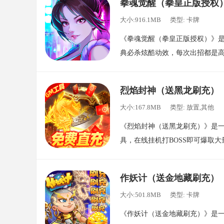
拳魂觉醒（拳皇正版授权
能免费领取万年魂环。如此高福
大小:916.1MB
类型: 卡牌
《拳魂觉醒（拳皇正版授权）》是
典必杀炫酷动效，每次出招都是
新潮流原创格斗之城，轻松休闲
烈焰封神（送黑龙刷充）
大小:167.8MB
类型: 放置,其他
《烈焰封神（送黑龙刷充）》是一
具，在线挂机打BOSS即可爆取大
金，GM商城统统1钻石0元购，
来！！
作妖计（送金地藏刷充）
大小:501.8MB
类型: 卡牌
《作妖计（送金地藏刷充）》是一