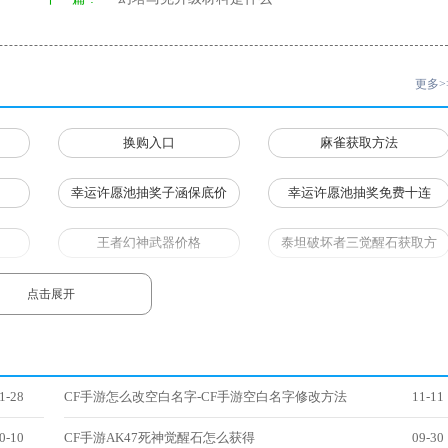
更多>
换购入口
麻雀获取方法
幸运许愿池抽奖子涵保底价
幸运许愿池抽奖免费十连
格
王者幻神武器价格
泰坦破坏者三觉醒石获取方
法
M14EBR天神获取方法
点击展开
1-28
CF手游怎么改空白名字-CF手游空白名字修改方法
11-11
0-10
CF手游AK47死神觉醒石怎么获得
09-30