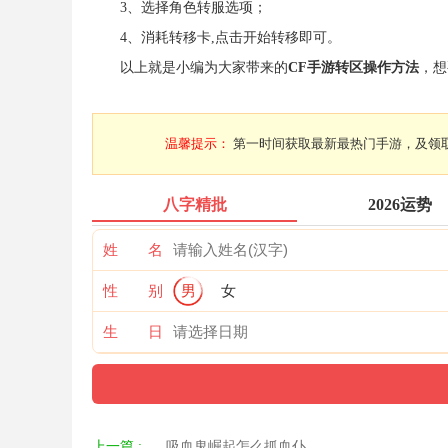
3、选择角色转服选项；
4、消耗转移卡,点击开始转移即可。
以上就是小编为大家带来的
CF手游转区操作方法
，想
温馨提示：
第一时间获取最新最热门手游，及领取
八字精批
2026运势
姓 名
性 别
男
女
生 日
上一篇 :
吸血鬼崛起怎么抓血仆