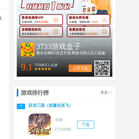
手
3733游戏盒子
聚合全网BT变态手游,网游无限元宝公益服
9.1
75509512 点评
立即下载
游戏排行榜
更多>>
卧龙三国（送魔化张飞）
1
卡牌
下载
270.9MB