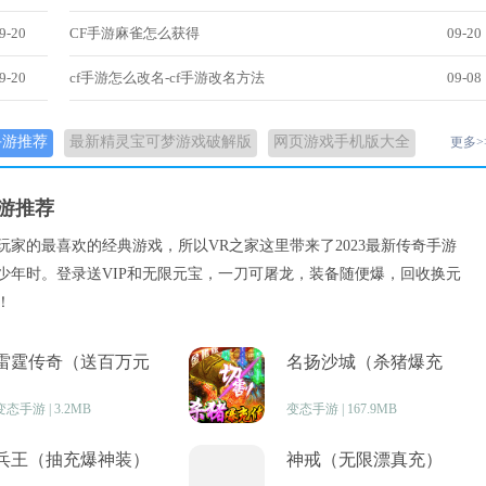
9-20
CF手游麻雀怎么获得
09-20
9-20
cf手游怎么改名-cf手游改名方法
09-08
手游推荐
最新精灵宝可梦游戏破解版
网页游戏手机版大全
更多>
手游推荐
玩家的最喜欢的经典游戏，所以VR之家这里带来了2023最新传奇手游
少年时。登录送VIP和无限元宝，一刀可屠龙，装备随便爆，回收换元
！
雷霆传奇（送百万元
名扬沙城（杀猪爆充
宝）
值）
变态手游 | 3.2MB
变态手游 | 167.9MB
兵王（抽充爆神装）
神戒（无限漂真充）