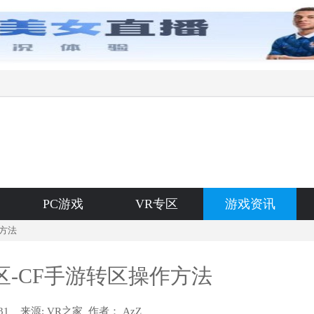
PC游戏
VR专区
游戏资讯
作方法
区-CF手游转区操作方法
9:31 来源:
VR之家 作者：
AzZ