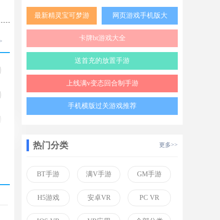
最新精灵宝可梦游
网页游戏手机版大
戏破解版
全
卡牌bt游戏大全
>
送首充的放置手游
上线满v变态回合制手游
手机横版过关游戏推荐
热门分类
更多>>
BT手游
满V手游
GM手游
H5游戏
安卓VR
PC VR