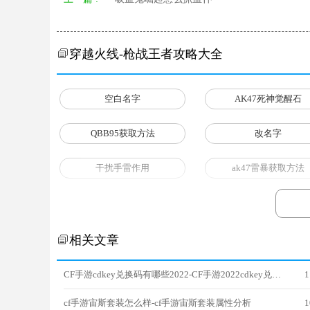
穿越火线-枪战王者攻略大全
空白名字
AK47死神觉醒石
QBB95获取方法
改名字
干扰手雷作用
ak47雷暴获取方法
mk47武器评测
MK47仁德价格
相关文章
CF手游cdkey兑换码有哪些2022-CF手游2022cdkey兑换码大全
1
cf手游宙斯套装怎么样-cf手游宙斯套装属性分析
1