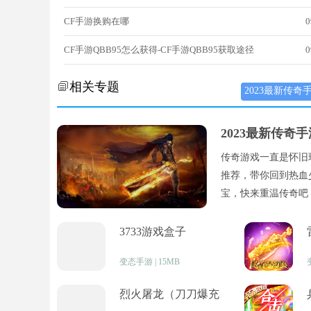
CF手游换购在哪
0
CF手游QBB95怎么获得-CF手游QBB95获取途径
0
相关专题
2023最新传奇
2023最新传奇
传奇游戏一直是怀旧
推荐，带你回到热血
宝，快来重温传奇吧
3733游戏盒子
变态手游 | 15MB
烈火屠龙（刀刀爆充
值）