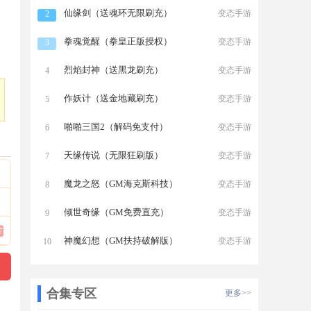
仙缘剑（送魂环无限刷充）
变态手游
2
拳魂觉醒（拳皇正版授权）
变态手游
3
烈焰封神（送黑龙刷充）
变态手游
4
作妖计（送金地藏刷充）
变态手游
5
啪啪三国2（解码免支付）
变态手游
6
天缘传说（无限狂刷版）
变态手游
7
魔龙之怒（GM海克斯科技）
变态手游
8
倾世奇缘（GM免费直充）
变态手游
9
神魔幻想（GM扶持破解版）
变态手游
10
合集专区
更多>>