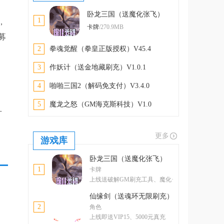
卧龙三国（送魔化张飞）
1
，
V1.00
卡牌
/270.9MB
募
2
拳魂觉醒（拳皇正版授权）V45.4
3
作妖计（送金地藏刷充）V1.0.1
4
啪啪三国2（解码免支付）V3.4.0
5
魔龙之怒（GM海克斯科技）V1.0
升
更多
游戏库
卧龙三国（送魔化张飞）
1
卡牌
上线送破解GM刷充工具、魔化·
张飞
仙缘剑（送魂环无限刷充）
2
角色
上线即送VIP15、5000元真充