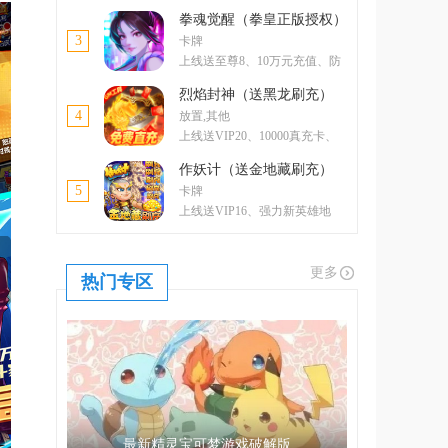
卡、5000元元宝卡、绝版称号
拳魂觉醒（拳皇正版授权）
3
卡牌
上线送至尊8、10万元充值、防
控双绝格斗家--玛丽
烈焰封神（送黑龙刷充）
4
放置,其他
上线送VIP20、10000真充卡、
一亿绑金
作妖计（送金地藏刷充）
5
卡牌
上线送VIP16、强力新英雄地
藏、升金修改器、GM工具
更多
热门专区
最新精灵宝可梦游戏破解版