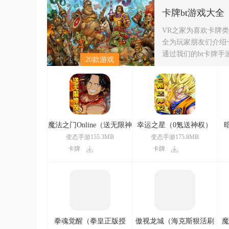
卡牌bt游戏大全
VR之家为喜欢卡牌
全为玩家朋友们介绍
通过我们的bt卡牌
20款游戏
魔法之门Online（送无限神
幸运之星（0氪送神权）
权）
变态手游155.3MB
变态手游175.8MB
卡牌
卡牌
拳魂觉醒（拳皇正版授
傲视龙城（海克斯狠活刷
魔