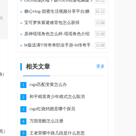
clicli动漫pc端下载-clicli动漫电脑版下
01-22
载v1.1.5
糖心vlog-甜蜜生活视频分享平台|糖
01-22
大
心vlog官网
宝可梦朱紫避难背包怎么获得
12-09
原神瑶瑶角色怎么样-瑶瑶角色介绍
12-09
bt版送满V传奇单职业手游-bt传奇手
12-09
游满vip无限元宝
相关文章
更多
抽）
csgo匹配变黄怎么办
1
和平精英青少年模式怎么取消
2
csgo红烧鸡翅是哪个探员
3
万国觉醒怎么注册
4
充）
王者荣耀中路几段是什么意思
5