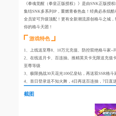
《拳魂觉醒（拳皇正版授权）》是由SNK正版授
集结SNK多系列IP，重燃青春热血！经典必杀炫
全员皆可升级顶配！更有全新潮流原创格斗之城，
你的格斗天团！
游戏特色
1、上线送至尊8、10万元充值、防控双绝格斗家-
2、在线送月卡、百连抽。推精英关卡无限送充值
至尊等级
3、极限挑战30天花光100亿皇钻，再送双SSR
4、首日登录送不知火舞，4日再送百连抽，7日直送
截图