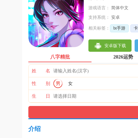
游戏语言：
简体中文
支持系统：
安卓
相关标签：
bt手游
卡
安卓版下载
八字精批
2026运势
姓 名
性 别
男
女
生 日
介绍