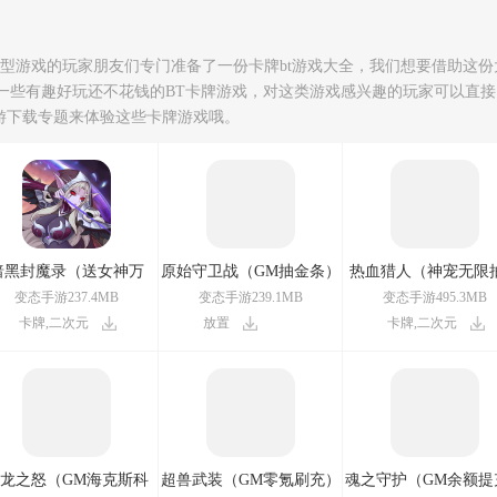
类型游戏的玩家朋友们专门准备了一份卡牌bt游戏大全，我们想要借助这份
一些有趣好玩还不花钱的BT卡牌游戏，对这类游戏感兴趣的玩家可以直接
手游下载专题来体验这些卡牌游戏哦。
暗黑封魔录（送女神万
原始守卫战（GM抽金条）
热血猎人（神宠无限
充）
变态手游237.4MB
变态手游239.1MB
变态手游495.3MB
卡牌,二次元
放置
卡牌,二次元
龙之怒（GM海克斯科
超兽武装（GM零氪刷充）
魂之守护（GM余额提