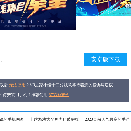
安卓版下载
.4
下载后
无法使用
？VR之家小编十二分诚意等待着您的投诉与建议
件如何安装到手机？推荐使用
3733游戏盒
/
/
钱的手机网游
卡牌游戏大全免内购破解版
2023目前人气最高的手游