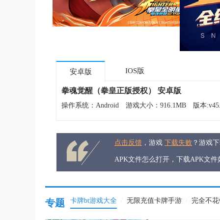
IOS版
安卓版
拳魂觉醒（拳皇正版授权） 安卓版
操作系统：Android
游戏大小：916.1MB
版本:v45
点击反馈
，游戏
下载失败
？游戏
APK文件怎么打开，下载APK文
/
/
卡牌bt游戏大全
无限充值卡牌手游
完全不花
专题