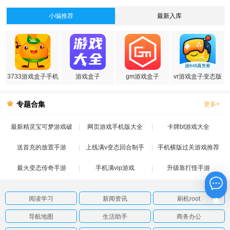
小编推荐
最新入库
3733游戏盒子手机
游戏盒子
gm游戏盒子
vr游戏盒子变态版
版
专题合集
更多+
最新精灵宝可梦游戏破
网页游戏手机版大全
卡牌bt游戏大全
送首充的放置手游
解版
上线满v变态回合制手
手机横版过关游戏推荐
最火变态传奇手游
手机满vip游戏
游
升级靠打怪手游
在线咨询
阅读学习
新闻资讯
刷机root
导航地图
生活助手
商务办公