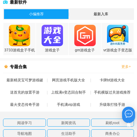
最新软件
小编推荐
最新入库
3733游戏盒子手机
游戏盒子
gm游戏盒子
vr游戏盒子变态版
版
专题合集
更多+
最新精灵宝可梦游戏破
网页游戏手机版大全
卡牌bt游戏大全
送首充的放置手游
解版
上线满v变态回合制手
手机横版过关游戏推荐
最火变态传奇手游
手机满vip游戏
游
升级靠打怪手游
在线咨询
阅读学习
新闻资讯
刷机root
导航地图
生活助手
商务办公