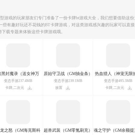
类型游戏的玩家朋友们专门准备了一份卡牌bt游戏大全，我们想要借助这份
一些有趣好玩还不花钱的BT卡牌游戏，对这类游戏感兴趣的玩家可以直接
手游下载专题来体验这些卡牌游戏哦。
暗黑封魔录（送女神万
原始守卫战（GM抽金条）
热血猎人（神宠无限
充）
变态手游237.4MB
变态手游239.1MB
变态手游495.3MB
卡牌,二次元
放置
卡牌,二次元
龙之怒（GM海克斯科
超兽武装（GM零氪刷充）
魂之守护（GM余额提