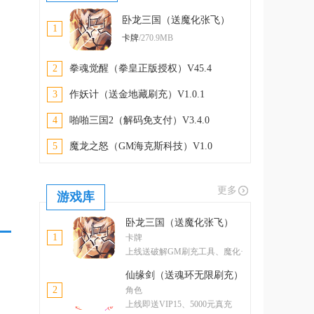
卧龙三国（送魔化张飞）
1
V1.00
卡牌
/270.9MB
2
拳魂觉醒（拳皇正版授权）V45.4
3
作妖计（送金地藏刷充）V1.0.1
4
啪啪三国2（解码免支付）V3.4.0
5
魔龙之怒（GM海克斯科技）V1.0
更多
游戏库
卧龙三国（送魔化张飞）
1
卡牌
上线送破解GM刷充工具、魔化·
张飞
仙缘剑（送魂环无限刷充）
2
角色
上线即送VIP15、5000元真充