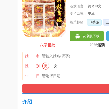
游戏语言：
简体中文
支持系统：
安卓
相关标签：
bt手游
三
安卓版下载
八字精批
2026运势
姓 名
性 别
男
女
生 日
介绍