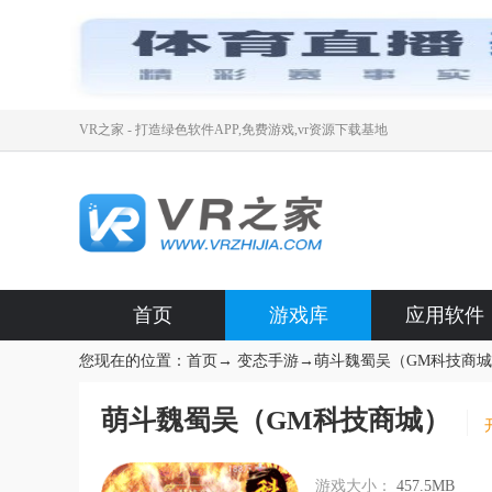
VR之家 - 打造绿色软件APP,免费游戏,vr资源下载基地
首页
游戏库
应用软件
您现在的位置：
首页
→
变态手游
→
萌斗魏蜀吴（GM科技商
萌斗魏蜀吴（GM科技商城）
游戏大小：
457.5MB