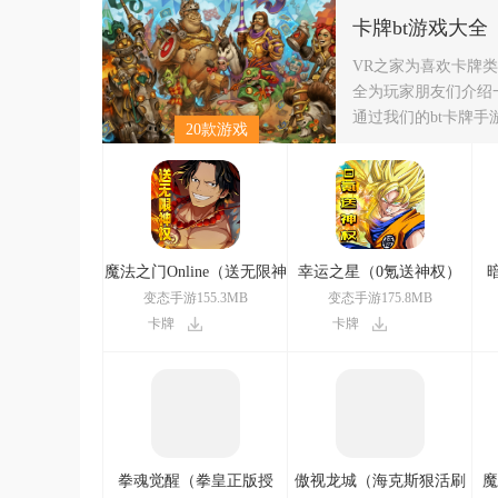
卡牌bt游戏大全
VR之家为喜欢卡牌
全为玩家朋友们介绍
通过我们的bt卡牌
20款游戏
魔法之门Online（送无限神
幸运之星（0氪送神权）
权）
变态手游155.3MB
变态手游175.8MB
卡牌
卡牌
拳魂觉醒（拳皇正版授
傲视龙城（海克斯狠活刷
魔