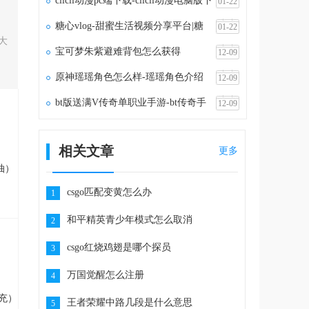
clicli动漫pc端下载-clicli动漫电脑版下
01-22
载v1.1.5
糖心vlog-甜蜜生活视频分享平台|糖
01-22
大
心vlog官网
宝可梦朱紫避难背包怎么获得
12-09
原神瑶瑶角色怎么样-瑶瑶角色介绍
12-09
bt版送满V传奇单职业手游-bt传奇手
12-09
游满vip无限元宝
相关文章
更多
抽）
csgo匹配变黄怎么办
1
和平精英青少年模式怎么取消
2
csgo红烧鸡翅是哪个探员
3
万国觉醒怎么注册
4
充）
王者荣耀中路几段是什么意思
5