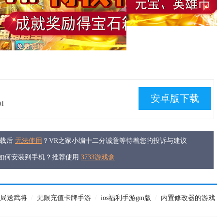
安卓版下载
01
下载后
无法使用
？VR之家小编十二分诚意等待着您的投诉与建议
件如何安装到手机？推荐使用
3733游戏盒
/
/
/
局送武将
无限充值卡牌手游
ios福利手游gm版
内置修改器的游戏