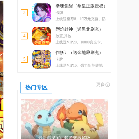
卡、5000元元宝卡、绝版称号
拳魂觉醒（拳皇正版授权）
3
卡牌
上线送至尊8、10万元充值、防
控双绝格斗家--玛丽
烈焰封神（送黑龙刷充）
4
放置,其他
上线送VIP20、10000真充卡、
一亿绑金
作妖计（送金地藏刷充）
5
卡牌
上线送VIP16、强力新英雄地
藏、升金修改器、GM工具
更多
热门专区
最新精灵宝可梦游戏破解版