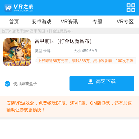
首页
安卓游戏
VR资讯
专题
VR专区
首页
>
变态手游
>
富甲萌国（打金送魔吕布）
富甲萌国（打金送魔吕布）
类型:卡牌
大小:459.6MB
上线即送88万元宝、铜钱888万、战神装备套、100次召唤
高速下载
使用游戏盒子
安装VR游戏盒，免费畅玩BT版、满VIP版、GM版游戏，还有加速
辅助让游戏更畅快！