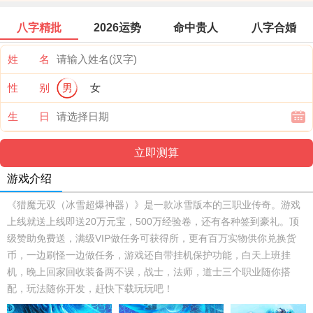
八字精批
2026运势
命中贵人
八字合婚
姓 名
性 别
男
女
生 日
游戏介绍
《猎魔无双（冰雪超爆神器）》是一款冰雪版本的三职业传奇。游戏
上线就送上线即送20万元宝，500万经验卷，还有各种签到豪礼。顶
级赞助免费送，满级VIP做任务可获得所，更有百万实物供你兑换货
币，一边刷怪一边做任务，游戏还自带挂机保护功能，白天上班挂
机，晚上回家回收装备两不误，战士，法师，道士三个职业随你搭
配，玩法随你开发，赶快下载玩玩吧！