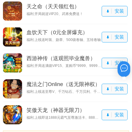
天之命（天天领红包）
安装
福利:开局就送VIP20、武将免费送！
血饮天下（0元全屏爆充）
安装
福利:上线送时装、勋章、500级卷轴、五转卷轴
西游神传（送观照毕业魔兽）
安装
福利:开局送满级VIP15、直购币*9999、9999还原丹
在线咨询
魔法之门Online（送无限神权）
安装
福利:上线送至尊V、千万钻石、千万贝利、千元真充卡
笑傲天龙（神器无限刀）
安装
福利:上线即送1888元霸气至尊激活卡、888元福利大礼包