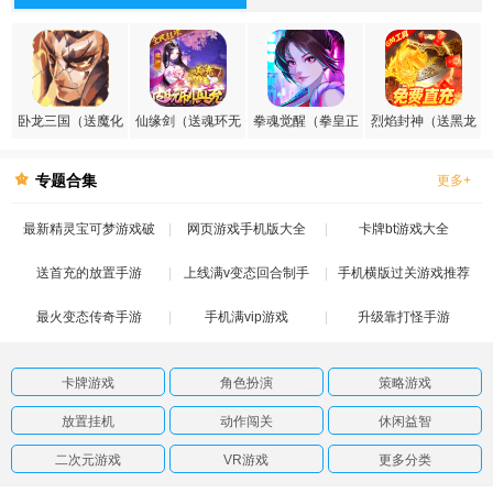
卧龙三国（送魔化
仙缘剑（送魂环无
拳魂觉醒（拳皇正
烈焰封神（送黑龙
张飞）
限刷充）
版授权）
刷充）
专题合集
更多+
最新精灵宝可梦游戏破
网页游戏手机版大全
卡牌bt游戏大全
送首充的放置手游
解版
上线满v变态回合制手
手机横版过关游戏推荐
最火变态传奇手游
手机满vip游戏
游
升级靠打怪手游
卡牌游戏
角色扮演
策略游戏
放置挂机
动作闯关
休闲益智
二次元游戏
VR游戏
更多分类