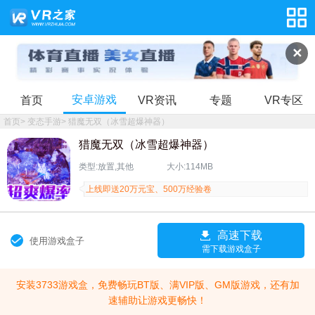
✕
安卓游戏
首页
VR资讯
专题
VR专区
首页
>
变态手游
>
猎魔无双（冰雪超爆神器）
猎魔无双（冰雪超爆神器）
类型:放置,其他
大小:114MB
上线即送20万元宝、500万经验卷
高速下载
使用游戏盒子
需下载游戏盒子
安装3733游戏盒，免费畅玩BT版、满VIP版、GM版游戏，还有加
速辅助让游戏更畅快！