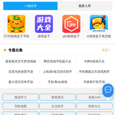
小编推荐
最新入库
3733游戏盒子手机
游戏盒子
gm游戏盒子
vr游戏盒子变态版
版
专题合集
更多+
最新精灵宝可梦游戏破
网页游戏手机版大全
卡牌bt游戏大全
送首充的放置手游
解版
上线满v变态回合制手
手机横版过关游戏推荐
最火变态传奇手游
手机满vip游戏
游
升级靠打怪手游
在线咨询
阅读学习
新闻资讯
刷机root
导航地图
生活助手
商务办公