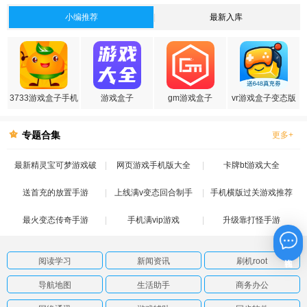
小编推荐
最新入库
3733游戏盒子手机
游戏盒子
gm游戏盒子
vr游戏盒子变态版
版
专题合集
更多+
最新精灵宝可梦游戏破
网页游戏手机版大全
卡牌bt游戏大全
送首充的放置手游
解版
上线满v变态回合制手
手机横版过关游戏推荐
最火变态传奇手游
手机满vip游戏
游
升级靠打怪手游
在线咨询
阅读学习
新闻资讯
刷机root
导航地图
生活助手
商务办公