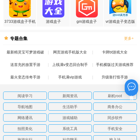
3733游戏盒子手机
游戏盒子
gm游戏盒子
vr游戏盒子变态版
版
专题合集
更多+
最新精灵宝可梦游戏破
网页游戏手机版大全
卡牌bt游戏大全
送首充的放置手游
解版
上线满v变态回合制手
手机横版过关游戏推荐
最火变态传奇手游
手机满vip游戏
游
升级靠打怪手游
在线咨询
阅读学习
新闻资讯
刷机root
导航地图
生活助手
商务办公
网络通讯
游戏辅助
同步软件
拍照美化
系统工具
手机安全
旅游出行
社交聊天
输入法