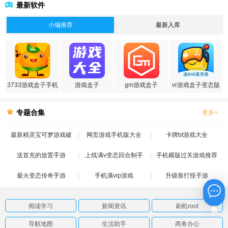
最新软件
小编推荐
最新入库
3733游戏盒子手机
游戏盒子
gm游戏盒子
vr游戏盒子变态版
版
专题合集
更多+
最新精灵宝可梦游戏破
网页游戏手机版大全
卡牌bt游戏大全
送首充的放置手游
解版
上线满v变态回合制手
手机横版过关游戏推荐
最火变态传奇手游
手机满vip游戏
游
升级靠打怪手游
在线咨询
阅读学习
新闻资讯
刷机root
导航地图
生活助手
商务办公