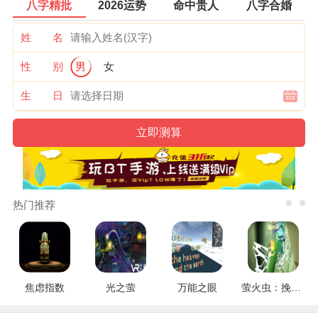
八字精批
2026运势
命中贵人
八字合婚
姓 名
性 别
男
女
生 日
热门推荐
焦虑指数
光之萤
万能之眼
萤火虫：挽救行动