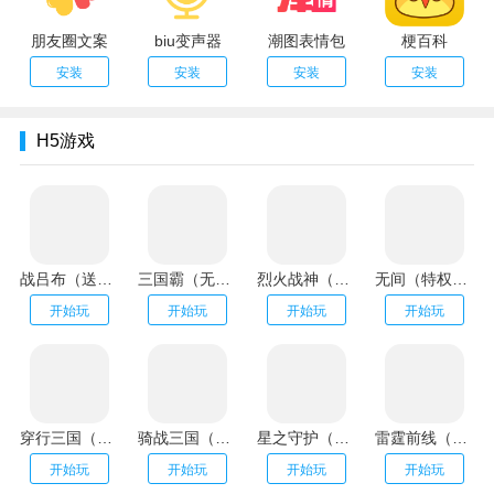
朋友圈文案
biu变声器
潮图表情包
梗百科
安装
安装
安装
安装
H5游戏
战吕布（送20万充分十亿）
三国霸（无限资源阁）
烈火战神（GM扶持刷充）
无间（特权刷万充）
开始玩
开始玩
开始玩
开始玩
穿行三国（全武将免充）
骑战三国（GM刷充金手指）
星之守护（神龙送万充）
雷霆前线（送传世100万充）
开始玩
开始玩
开始玩
开始玩