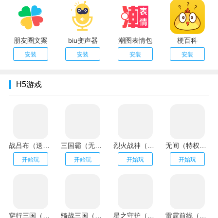
朋友圈文案
biu变声器
潮图表情包
梗百科
安装
安装
安装
安装
H5游戏
战吕布（送20万充分十亿）
三国霸（无限资源阁）
烈火战神（GM扶持刷充）
无间（特权刷万充）
开始玩
开始玩
开始玩
开始玩
穿行三国（全武将免充）
骑战三国（GM刷充金手指）
星之守护（神龙送万充）
雷霆前线（送传世100万充）