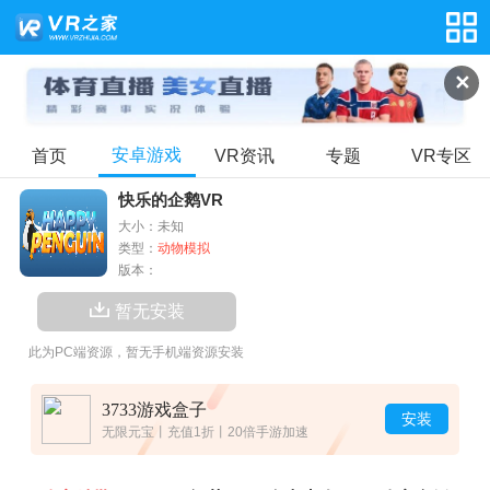
✕
安卓游戏
首页
VR资讯
专题
VR专区
快乐的企鹅VR
大小：未知
类型：
动物模拟
版本：
暂无安装
此为PC端资源，暂无手机端资源安装
3733游戏盒子
安装
无限元宝丨充值1折丨20倍手游加速