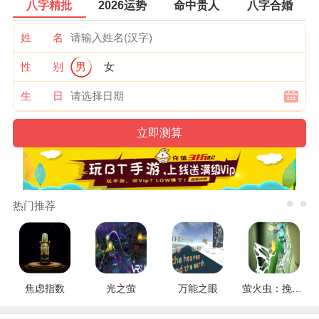
八字精批
2026运势
命中贵人
八字合婚
姓 名
性 别
男
女
生 日
热门推荐
焦虑指数
光之萤
万能之眼
萤火虫：挽救行动