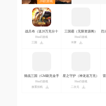
20款游戏
战吕布（送20万充分十
三国霸（无限资源阁）
烈
亿）
Html5游戏
Html5游戏
三国
卡牌
骑战三国（GM刷充金手
星之守护（神龙送万充）
雷
指）
Html5游戏
Html5游戏
放置挂机
二次元