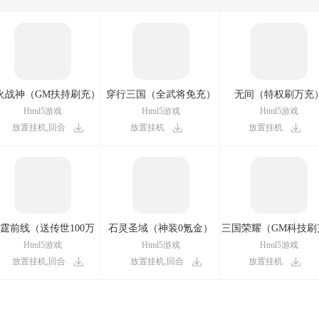
火战神（GM扶持刷充）
穿行三国（全武将免充）
无间（特权刷万充
Html5游戏
Html5游戏
Html5游戏
放置挂机,回合
放置挂机
放置挂机
霆前线（送传世100万
石灵圣域（神装0氪金）
三国荣耀（GM科技刷
充）
Html5游戏
Html5游戏
Html5游戏
放置挂机,回合
放置挂机,回合
放置挂机