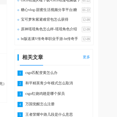
clicli动漫pc端下载-clicli动漫电脑版下
01-22
载v1.1.5
糖心vlog-甜蜜生活视频分享平台|糖
01-22
心vlog官网
宝可梦朱紫避难背包怎么获得
12-09
原神瑶瑶角色怎么样-瑶瑶角色介绍
12-09
）
bt版送满V传奇单职业手游-bt传奇手
12-09
游满vip无限元宝
相关文章
更多
csgo匹配变黄怎么办
1
和平精英青少年模式怎么取消
充）
2
csgo红烧鸡翅是哪个探员
3
万国觉醒怎么注册
4
王者荣耀中路几段是什么意思
5