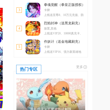
卡、5000元元宝卡、绝版称号
拳魂觉醒（拳皇正版授权）
3
卡牌
上线送至尊8、10万元充值、防
控双绝格斗家--玛丽
烈焰封神（送黑龙刷充）
4
放置,其他
上线送VIP20、10000真充卡、
一亿绑金
作妖计（送金地藏刷充）
5
卡牌
上线送VIP16、强力新英雄地
藏、升金修改器、GM工具
更多
热门专区
最新精灵宝可梦游戏破解版