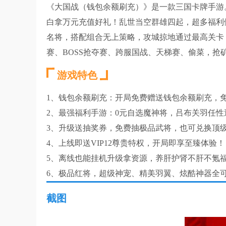
《大国战（钱包余额刷充）》是一款三国卡牌手游
白拿万元充值好礼！乱世当空群雄四起，超多福利
名将，搭配组合无上策略，攻城掠地通过最高关卡
赛、BOSS抢夺赛、跨服国战、天梯赛、偷菜，
游戏特色
1、钱包余额刷充：开局免费赠送钱包余额刷充，
2、最强福利手游：0元自选魔神将，吕布关羽任性
3、升级送抽奖券，免费抽极品武将，也可兑换顶
4、上线即送VIP12尊贵特权，开局即享至臻体验！
5、离线也能挂机升级拿资源，养肝护肾不肝不氪
6、极品红将，超级神宠、精美羽翼、炫酷神器全
截图