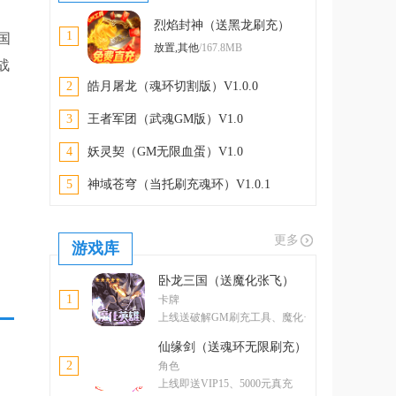
烈焰封神（送黑龙刷充）
1
国
V1.0.0
放置,其他
/167.8MB
战
2
皓月屠龙（魂环切割版）V1.0.0
3
王者军团（武魂GM版）V1.0
4
妖灵契（GM无限血蛋）V1.0
5
神域苍穹（当托刷充魂环）V1.0.1
更多
游戏库
卧龙三国（送魔化张飞）
1
卡牌
上线送破解GM刷充工具、魔化·
张飞
仙缘剑（送魂环无限刷充）
2
角色
上线即送VIP15、5000元真充