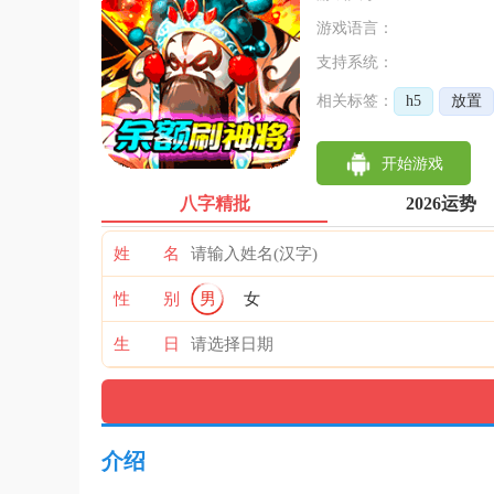
游戏语言：
支持系统：
相关标签：
h5
放置
开始游戏
八字精批
2026运势
姓 名
性 别
男
女
生 日
介绍