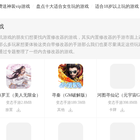
/
/
费送神装vip游戏
盘点十大适合女生玩的游戏
适合18岁以上玩的游戏
戏
机游戏的朋友们想要找内置修改器的游戏，其实内置修改器的手游市面上
那么多玩家想要体验这类自带修改器的手游那么我们也要尽量满足这些玩
通过专题整理了一些内含修改器的游戏。
修罗王（美人无限金）
寻秦（GM破解版）
河图寻仙记（元宇宙G
具）
变态手游2.8MB
变态手游189.5MB
变态手游398.8MB
放置
其他
卡牌