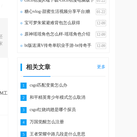
clicli动漫pc端下载-clicli动漫电脑版下
01-22
/
载v1.1.5
糖心vlog-甜蜜生活视频分享平台|糖
01-22
心vlog官网
宝可梦朱紫避难背包怎么获得
12-09
原神瑶瑶角色怎么样-瑶瑶角色介绍
12-09
还
家
bt版送满V传奇单职业手游-bt传奇手
12-09
游满vip无限元宝
相关文章
更多
csgo匹配变黄怎么办
1
M工
和平精英青少年模式怎么取消
2
csgo红烧鸡翅是哪个探员
3
万国觉醒怎么注册
4
王者荣耀中路几段是什么意思
5