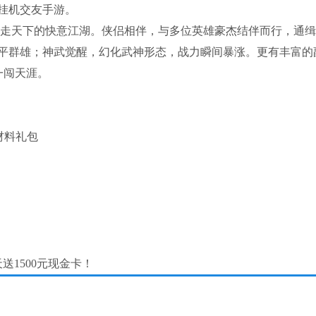
挂机交友手游。
剑走天下的快意江湖。侠侣相伴，与多位英雄豪杰结伴而行，通
平群雄；神武觉醒，幻化武神形态，战力瞬间暴涨。更有丰富的
一闯天涯。
材料礼包
送1500元现金卡！