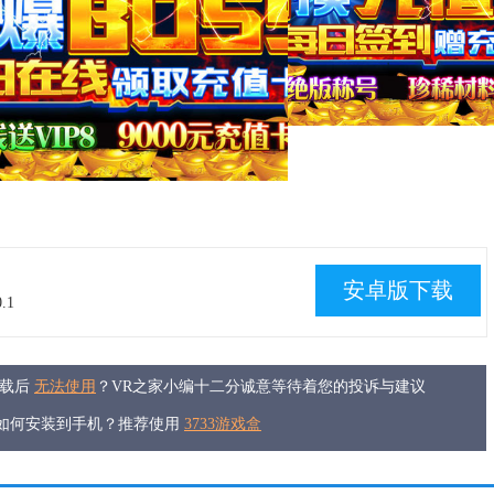
安卓版下载
.1
下载后
无法使用
？VR之家小编十二分诚意等待着您的投诉与建议
件如何安装到手机？推荐使用
3733游戏盒