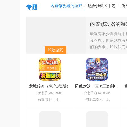
/
/
内置修改器的游戏
适合挂机的手游
免
专题
内置修改器的游
最近有不少喜爱玩手
真不多，但是既然有
们的要求，所以我们
19款游戏
龙城传奇（免充0氪版）
阵线对决（真充三幻神）
变态手游88.2MB
变态手游542.8MB
放置,其他
卡牌,二次元