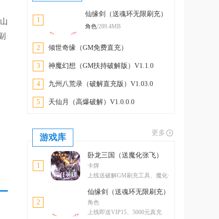
仙缘剑（送魂环无限刷充）
1
缉山
V1.10
角色
/289.4MB
副
2
倾世奇缘（GM免费直充）
V22080210(136993.137696)
3
神魔幻想（GM扶持破解版）V1.1.0
4
九州八荒录（破解直充版）V1.03.0
5
天仙月（高爆破解）V1.0.0.0
更多
游戏库
卧龙三国（送魔化张飞）
1
卡牌
上线送破解GM刷充工具、魔化·
张飞
仙缘剑（送魂环无限刷充）
2
角色
上线即送VIP15、5000元真充