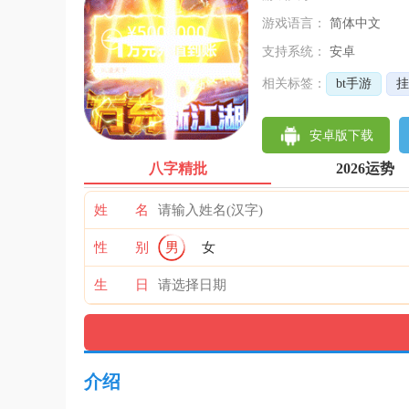
游戏语言：
简体中文
支持系统：
安卓
相关标签：
bt手游
挂
安卓版下载
八字精批
2026运势
姓 名
性 别
男
女
生 日
介绍