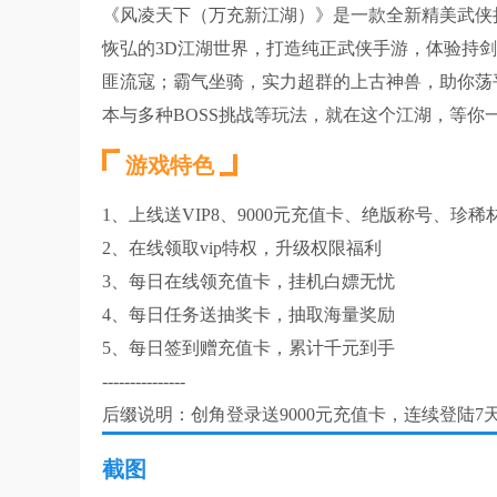
《风凌天下（万充新江湖）》是一款全新精美武侠
恢弘的3D江湖世界，打造纯正武侠手游，体验持
匪流寇；霸气坐骑，实力超群的上古神兽，助你荡
本与多种BOSS挑战等玩法，就在这个江湖，等你
游戏特色
1、上线送VIP8、9000元充值卡、绝版称号、珍稀
2、在线领取vip特权，升级权限福利
3、每日在线领充值卡，挂机白嫖无忧
4、每日任务送抽奖卡，抽取海量奖励
5、每日签到赠充值卡，累计千元到手
---------------
后缀说明：创角登录送9000元充值卡，连续登陆7天
截图