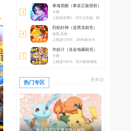
卡、5000元元宝卡、绝版称号
拳魂觉醒（拳皇正版授权）
3
卡牌
上线送至尊8、10万元充值、防
控双绝格斗家--玛丽
烈焰封神（送黑龙刷充）
4
放置,其他
上线送VIP20、10000真充卡、
一亿绑金
作妖计（送金地藏刷充）
5
卡牌
上线送VIP16、强力新英雄地
藏、升金修改器、GM工具
更多
热门专区
最新精灵宝可梦游戏破解版