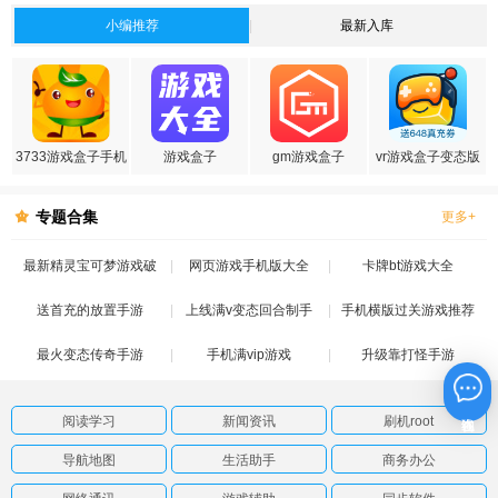
小编推荐
最新入库
3733游戏盒子手机
游戏盒子
gm游戏盒子
vr游戏盒子变态版
版
专题合集
更多+
最新精灵宝可梦游戏破
网页游戏手机版大全
卡牌bt游戏大全
送首充的放置手游
解版
上线满v变态回合制手
手机横版过关游戏推荐
最火变态传奇手游
手机满vip游戏
游
升级靠打怪手游
在线咨询
阅读学习
新闻资讯
刷机root
导航地图
生活助手
商务办公