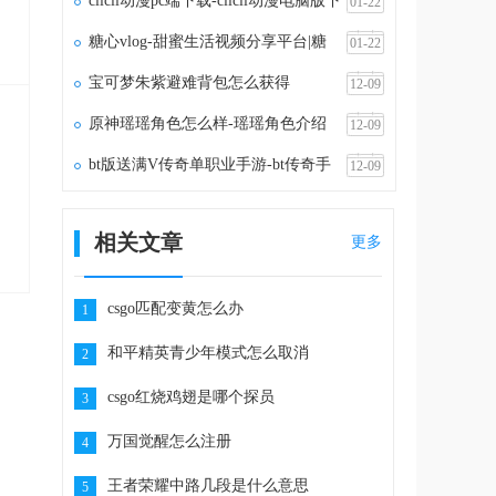
clicli动漫pc端下载-clicli动漫电脑版下
01-22
载v1.1.5
糖心vlog-甜蜜生活视频分享平台|糖
01-22
心vlog官网
宝可梦朱紫避难背包怎么获得
12-09
原神瑶瑶角色怎么样-瑶瑶角色介绍
12-09
bt版送满V传奇单职业手游-bt传奇手
12-09
游满vip无限元宝
相关文章
更多
csgo匹配变黄怎么办
1
和平精英青少年模式怎么取消
2
csgo红烧鸡翅是哪个探员
3
万国觉醒怎么注册
4
王者荣耀中路几段是什么意思
5