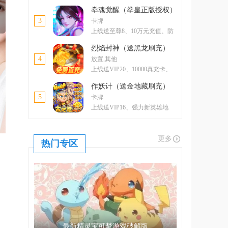
卡、5000元元宝卡、绝版称号
拳魂觉醒（拳皇正版授权）
3
卡牌
上线送至尊8、10万元充值、防
控双绝格斗家--玛丽
烈焰封神（送黑龙刷充）
4
放置,其他
上线送VIP20、10000真充卡、
一亿绑金
作妖计（送金地藏刷充）
5
卡牌
上线送VIP16、强力新英雄地
藏、升金修改器、GM工具
更多
热门专区
最新精灵宝可梦游戏破解版