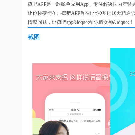
撩吧APP是一款脱单应用App，专注解决国内年轻男
让你秒变情圣。撩吧APP旨在让你0基础10天精
情感问题，让撩吧app&ldquo;帮你追女神&rdquo;！
截图