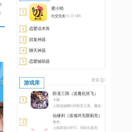
p
蜜小助
1
的
社交交友
/11.21 MB
2
恋爱话术库
3
回复神器
4
聊天神器
5
恋爱辅助器
更多
游戏库
卧龙三国（送魔化张飞）
1
卡牌
上线送破解GM刷充工具、魔化·
张飞
仙缘剑（送魂环无限刷充）
2
角色
上线即送VIP15、5000元真充