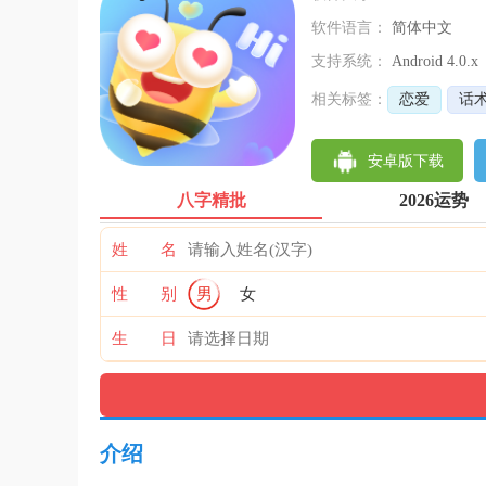
软件语言：
简体中文
支持系统：
Android 4.0.x
相关标签：
恋爱
话
安卓版下载
八字精批
2026运势
姓 名
性 别
男
女
生 日
介绍