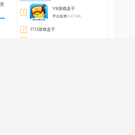
友
VR游戏盒子
1
平台应用
/6.47 MB
2
3733游戏盒子
3
蜜小助
4
恋爱话术库
5
回复神器
更多
游戏库
卧龙三国（送魔化张飞）
1
卡牌
上线送破解GM刷充工具、魔化·
张飞
仙缘剑（送魂环无限刷充）
2
角色
上线即送VIP15、5000元真充