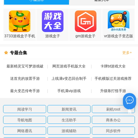
3733游戏盒子手机
游戏盒子
gm游戏盒子
vr游戏盒子变态版
版
专题合集
更多+
最新精灵宝可梦游戏破
网页游戏手机版大全
卡牌bt游戏大全
送首充的放置手游
解版
上线满v变态回合制手
手机横版过关游戏推荐
最火变态传奇手游
手机满vip游戏
游
升级靠打怪手游
在线咨询
阅读学习
新闻资讯
刷机root
导航地图
生活助手
商务办公
网络通讯
游戏辅助
同步软件