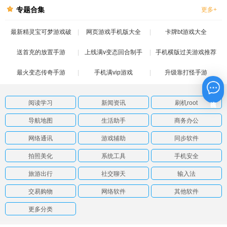
专题合集
更多+
最新精灵宝可梦游戏破
网页游戏手机版大全
卡牌bt游戏大全
送首充的放置手游
解版
上线满v变态回合制手
手机横版过关游戏推荐
最火变态传奇手游
手机满vip游戏
游
升级靠打怪手游
在线咨询
阅读学习
新闻资讯
刷机root
导航地图
生活助手
商务办公
网络通讯
游戏辅助
同步软件
拍照美化
系统工具
手机安全
旅游出行
社交聊天
输入法
交易购物
网络软件
其他软件
更多分类