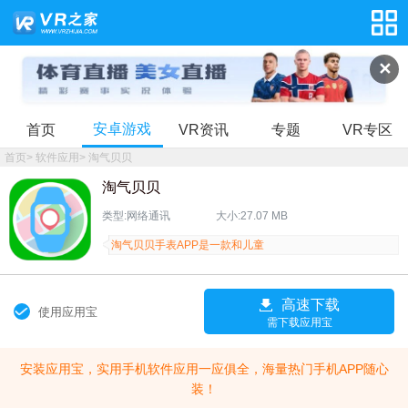
✕
安卓游戏
首页
VR资讯
专题
VR专区
首页
>
软件应用
>
淘气贝贝
淘气贝贝
类型:网络通讯
大小:27.07 MB
淘气贝贝手表APP是一款和儿童
高速下载
使用应用宝
需下载应用宝
安装应用宝，实用手机软件应用一应俱全，海量热门手机APP随心
装！