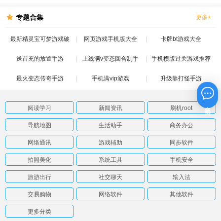
版
专题合集
更多+
最新精灵宝可梦游戏破
网页游戏手机版大全
卡牌bt游戏大全
送首充的放置手游
解版
上线满v变态回合制手
手机横版过关游戏推荐
最火变态传奇手游
手机满vip游戏
游
升级靠打怪手游
在线咨询
阅读学习
新闻资讯
刷机root
导航地图
生活助手
商务办公
网络通讯
游戏辅助
同步软件
拍照美化
系统工具
手机安全
旅游出行
社交聊天
输入法
交易购物
网络软件
其他软件
更多分类