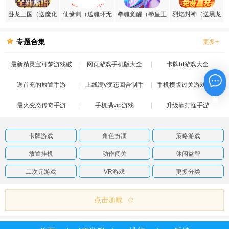
卧龙三国（送魔化
仙缘剑（送魂环无
拳魂觉醒（拳皇正
烈焰封神（送黑龙
张飞）
限刷充）
版授权）
刷充）
专题合集
更多+
最新精灵宝可梦游戏破
网页游戏手机版大全
卡牌bt游戏大全
送首充的放置手游
解版
上线满v变态回合制手
手机横版过关游戏推荐
在线咨询
最火变态传奇手游
手机满vip游戏
游
升级靠打怪手游
卡牌游戏
角色扮演
策略游戏
放置挂机
动作闯关
休闲益智
二次元游戏
VR游戏
更多分类
点击加载