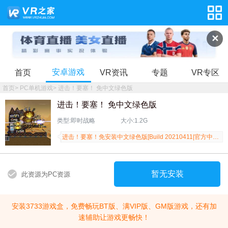
✕
安卓游戏
首页
VR资讯
专题
VR专区
首页
>
PC单机游戏
>
进击！要塞！ 免中文绿色版
进击！要塞！ 免中文绿色版
类型:即时战略
大小:1.2G
进击！要塞！免安装中文绿色版[Build 20210411|官方中文], Forts是一款跟据物理定律的实时战略游戏。玩家可自行设计以及兴建他们的基地，把护城的防卫设计得滴水不漏并把敌方的堡垒炸得支离破碎。。 进击要塞游戏背景 Forts官方中文版《进击！要塞！》强势登陆！策略与操作性爆棚的全
暂无安装
此资源为PC资源
安装3733游戏盒，免费畅玩BT版、满VIP版、GM版游戏，还有加
速辅助让游戏更畅快！