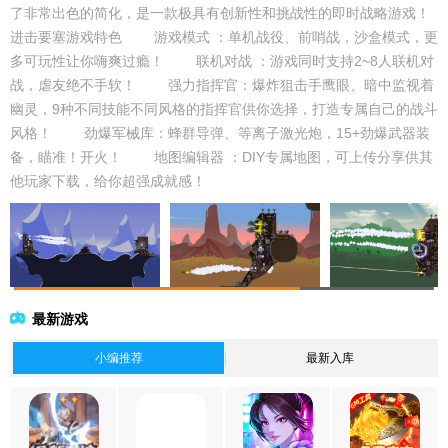
了非常出色的简化，是一款极具有创新性和挑战性的即时战略游戏！
进击要塞游戏特色 游戏模式 ：单机战役、前哨战，沙盒模式，更
多可玩性让你嗨爽过瘾！ 联机对战 ：游戏同时支持2~8人联机对
战，虐友绝不手软！ 强力指挥官：爆炸狙击手鹰眼、暗中监视着
幽灵，9种不同技能不同风格的指挥官供你选择，打造专属自己的战斗
风格！ 劲爆军械库：蜂群导弹、等离子激光炮，15+劲爆武器装
备，瞄准！开火！ 地图编辑器 ：DIY专属地图，可上传分享供其
他玩家下载，给你超强成就感！
最新游戏
小编推荐
最新入库