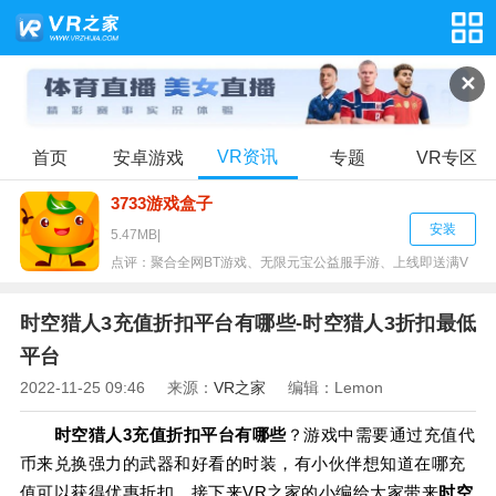
✕
VR资讯
首页
安卓游戏
专题
VR专区
3733游戏盒子
安装
5.47MB
|
点评：
聚合全网BT游戏、无限元宝公益服手游、上线即送满V
无限元宝服。
时空猎人3充值折扣平台有哪些-时空猎人3折扣最低
平台
2022-11-25 09:46
来源：
VR之家
编辑：Lemon
时空猎人3充值折扣平台有哪些
？游戏中需要通过充值代
币来兑换强力的武器和好看的时装，有小伙伴想知道在哪充
值可以获得优惠折扣，接下来VR之家的小编给大家带来
时空