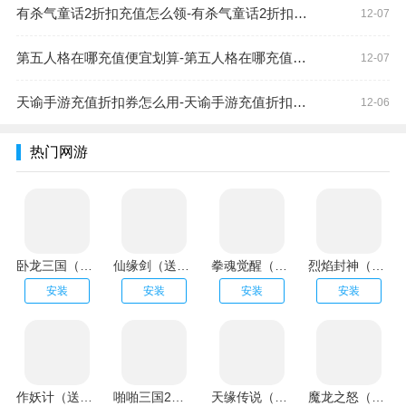
有杀气童话2折扣充值怎么领-有杀气童话2折扣充值领取方法
12-07
第五人格在哪充值便宜划算-第五人格在哪充值便宜一点
12-07
天谕手游充值折扣券怎么用-天谕手游充值折扣券使用方法
12-06
热门网游
卧龙三国（送魔化张飞）
仙缘剑（送魂环无限刷充）
拳魂觉醒（拳皇正版授权）
烈焰封神（送黑龙刷充）
安装
安装
安装
安装
作妖计（送金地藏刷充）
啪啪三国2（解码免支付）
天缘传说（无限狂刷版）
魔龙之怒（GM海克斯科技）