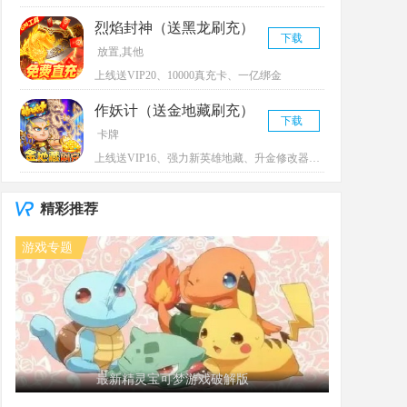
烈焰封神（送黑龙刷充）
下载
放置,其他
上线送VIP20、10000真充卡、一亿绑金
作妖计（送金地藏刷充）
下载
卡牌
上线送VIP16、强力新英雄地藏、升金修改器、GM工具
精彩推荐
游戏专题
最新精灵宝可梦游戏破解版