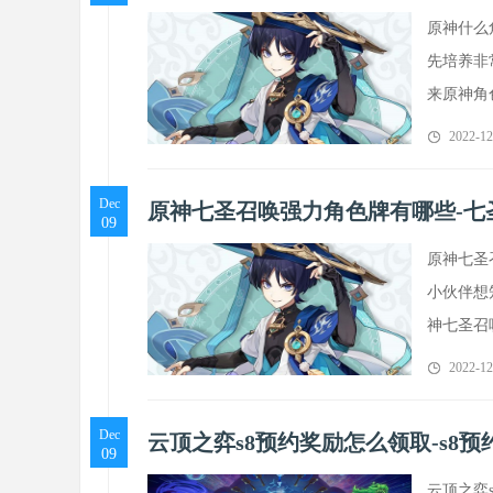
原神什么
先培养非
来原神角
2022-12
Dec
原神七圣召唤强力角色牌有哪些-七
09
原神七圣
小伙伴想
神七圣召
2022-12
Dec
云顶之弈s8预约奖励怎么领取-s8
09
云顶之弈