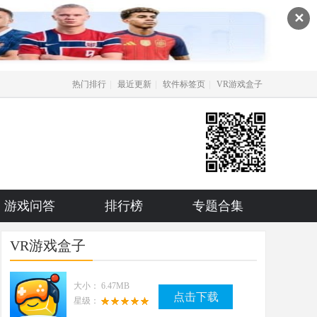
✕
|
|
|
热门排行
最近更新
软件标签页
VR游戏盒子
游戏问答
排行榜
专题合集
VR游戏盒子
大小：
6.47MB
点击下载
星级：