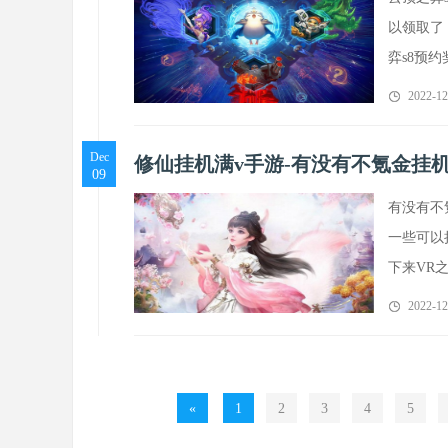
以领取了
弈s8预
2022-12
Dec
修仙挂机满v手游-有没有不氪金挂
09
有没有不
一些可以
下来VR
2022-12
«
1
2
3
4
5