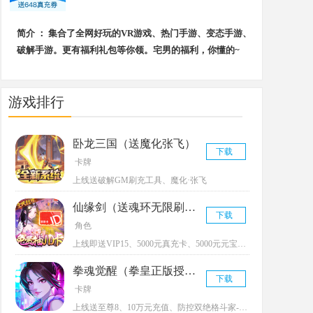
简介 ： 集合了全网好玩的VR游戏、热门手游、变态手游、
破解手游。更有福利礼包等你领。宅男的福利，你懂的~
游戏排行
卧龙三国（送魔化张飞）
下载
卡牌
上线送破解GM刷充工具、魔化·张飞
仙缘剑（送魂环无限刷充）
下载
角色
上线即送VIP15、5000元真充卡、5000元元宝卡、绝版称号
拳魂觉醒（拳皇正版授权）
下载
卡牌
上线送至尊8、10万元充值、防控双绝格斗家--玛丽