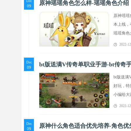
Dec
原神瑶瑶角色怎么样-瑶瑶角色介绍
09
原神瑶瑶
本上线，
瑶瑶角色
2022-12
Dec
bt版送满V传奇单职业手游-bt传奇
09
bt版送
好玩，特
小编给大
2022-12
Dec
原神什么角色适合优先培养-角色优
09