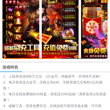
游戏特色
1、上线登录送888万元宝、1亿金币、绝版称号，开局绝不含糊！
2、每日登录送点金币，无限点充648，无限资源元宝每秒1亿的领
取！
3、每日在线免费抽BUG转盘，保底送1000连抽！满屏道具白给就是
爽！
4、破解工具：登录免费开启，在线挂机可获得充值余额，可代替