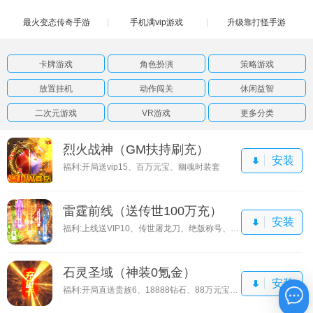
最火变态传奇手游
手机满vip游戏
游
升级靠打怪手游
卡牌游戏
角色扮演
策略游戏
放置挂机
动作闯关
休闲益智
二次元游戏
VR游戏
更多分类
烈火战神（GM扶持刷充）
安装
福利:开局送vip15、百万元宝、幽魂时装套
雷霆前线（送传世100万充）
安装
福利:上线送VIP10、传世屠龙刀、绝版称号、1000万元宝
石灵圣域（神装0氪金）
安装
福利:开局直送贵族6、18888钻石、88万元宝、超级夏日时装
在线咨询