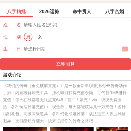
八字精批
2026运势
命中贵人
八字合婚
姓 名
性 别
男
女
生 日
游戏介绍
《我们的传奇（全免破解直充）》是一款全新单职业挂机H5传奇动作
手游！内置破解刷充工具，挂机即能获得充值余额，可代替RMB进行
充值！每天在线都送无限点充648！首冲！累充！vip！统统免费激
活！各种玩法掉落充值币，现金券，每天都能获得几十万充值！各种
福利礼包、高级高级道具，各种幻化成堆掉落！战法道三大职业风格
迥异，技能酷炫秀翻天！快来征战你的传奇之路吧！