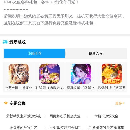
RMB充值各种礼包，各种UR幻化每日送！
-----------------
后缀说明：游戏内置破解工具无限刷充，挂机可获得大量充值余额，
且能在破解工具页面下进行免费充值激活特权礼包！
最新游戏
小编推荐
最新入库
卧龙三国（送魔化
仙缘剑（送魂环无
拳魂觉醒（拳皇正
烈焰封神（送黑龙
张飞）
限刷充）
版授权）
刷充）
专题合集
更多+
最新精灵宝可梦游戏破
网页游戏手机版大全
卡牌bt游戏大全
送首充的放置手游
解版
上线满v变态回合制手
手机横版过关游戏推荐