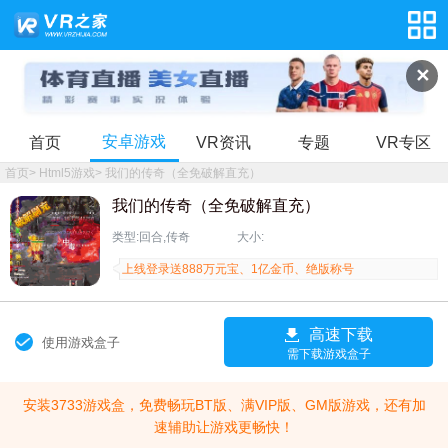
✕
安卓游戏
首页
VR资讯
专题
VR专区
首页
>
Html5游戏
>
我们的传奇（全免破解直充）
我们的传奇（全免破解直充）
类型:回合,传奇
大小:
上线登录送888万元宝、1亿金币、绝版称号
高速下载
使用游戏盒子
需下载游戏盒子
安装3733游戏盒，免费畅玩BT版、满VIP版、GM版游戏，还有加
速辅助让游戏更畅快！