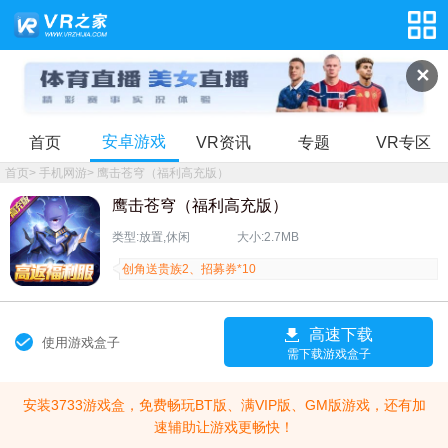
✕
安卓游戏
首页
VR资讯
专题
VR专区
首页
>
手机网游
>
鹰击苍穹（福利高充版）
鹰击苍穹（福利高充版）
类型:放置,休闲
大小:2.7MB
创角送贵族2、招募券*10
高速下载
使用游戏盒子
需下载游戏盒子
安装3733游戏盒，免费畅玩BT版、满VIP版、GM版游戏，还有加
速辅助让游戏更畅快！