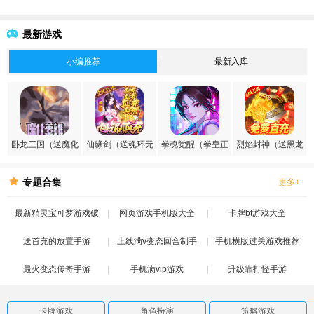
最新游戏
小编推荐
最新入库
卧龙三国（送魔化
仙缘剑（送魂环无
拳魂觉醒（拳皇正
烈焰封神（送黑龙
张飞）
限刷充）
版授权）
刷充）
专题合集
更多+
最新精灵宝可梦游戏破
网页游戏手机版大全
卡牌bt游戏大全
送首充的放置手游
解版
上线满v变态回合制手
手机横版过关游戏推荐
最火变态传奇手游
手机满vip游戏
游
升级靠打怪手游
卡牌游戏
角色扮演
策略游戏