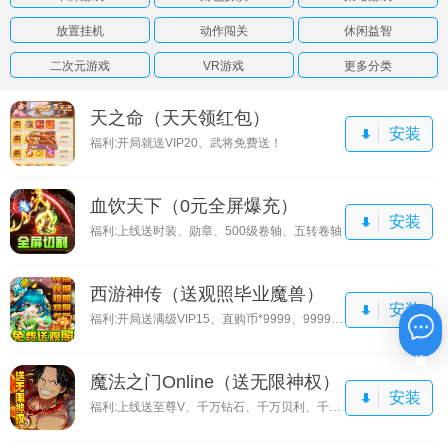
放置挂机
动作闯关
休闲益智
二次元游戏
VR游戏
更多分类
天之命（天天领红包）
安装
福利:开局就送VIP20、武将免费送！
血饮天下（0元全屏爆充）
安装
福利:上线送时装、勋章、500级卷轴、五转卷轴
西游神传（送观照毕业魔兽）
安装
福利:开局送满级VIP15、直购币*9999、9999还原丹
在线咨询
魔法之门Online（送无限神权）
安装
福利:上线送至尊V、千万钻石、千万贝利、千元真充卡