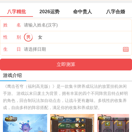
八字精批
2026运势
命中贵人
八字合婚
姓 名
性 别
男
女
生 日
游戏介绍
《鹰击苍穹（福利高充版）》是一款集卡牌养成玩法的放置挂机休闲
手游。 游戏以末日废土为背景，拥有丰富的四个不同阵营且特点鲜明
的角色，回合制玩法加自动点击，让战斗更有趣味。多线性的收集养
成，自由多样的阵容搭配，满足你的收集和养成欲望。