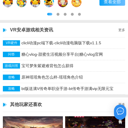
查看全部
VR安卓游戏相关资讯
更多
clicli动漫pc端下载-clicli动漫电脑版下载v1.1.5
VR硬件
糖心vlog-甜蜜生活视频分享平台|糖心vlog官网
问答
宝可梦朱紫避难背包怎么获得
游戏问答
原神瑶瑶角色怎么样-瑶瑶角色介绍
攻略
bt版送满V传奇单职业手游-bt传奇手游满vip无限元宝
攻略
其他玩家还喜欢
更多
在线咨询