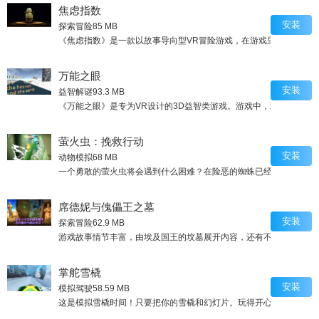
焦虑指数
安装
探索冒险
85 MB
《焦虑指数》是一款以故事导向型VR冒险游戏，在游戏里你的行动可能会
万能之眼
安装
益智解谜
93.3 MB
《万能之眼》是专为VR设计的3D益智类游戏。游戏中，玩家所要做
萤火虫：挽救行动
安装
动物模拟
68 MB
一个勇敢的萤火虫将会遇到什么困难？在险恶的蜘蛛已经侵入萤火虫
席德妮与傀儡王之墓
安装
探索冒险
62.9 MB
游戏故事情节丰富，由埃及国王的坟墓展开内容，还有不可思议的手
掌舵雪橇
安装
模拟驾驶
58.59 MB
这是模拟雪橇时间！只要把你的雪橇和幻灯片。玩得开心 ！游戏的效