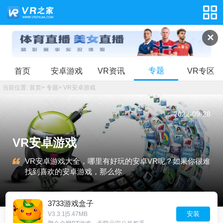
✕
专题
首页
安卓游戏
VR资讯
VR专区
当前位置:
首页
>
专题
>
VR安卓游戏
2022-09-28
VR安卓游戏
VR安卓游戏大全，哪里有好玩的安卓VR呢？如果你很难
找到喜欢的安卓游戏，那么你
3733游戏盒子
安装
V3.3.1|5.47MB