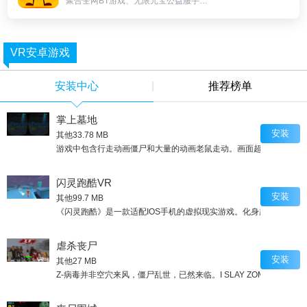
聚合全网BT游戏、无限元宝公益服手游、上线即送满V无限元宝服。
VR安卓游戏
安装中心
推荐榜单
掌上墓地
安装
其他
33.78 MB
游戏中包含行走动画僵尸和大量的动画老鼠走动。画面超级逼真！胆
闪灵跑酷VR
安装
其他
99.7 MB
《闪灵跑酷》是一款适配IOS手机的虚拟现实游戏。化身超能跑酷选
虐杀丧尸
安装
其他
27 MB
Z-病毒并非空穴来风，僵尸乱世，已然来临。I SLAY ZOMBI