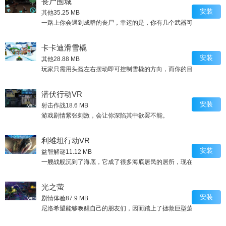
丧尸围城
安装
其他
35.25 MB
一路上你会遇到成群的丧尸，幸运的是，你有几个武器可以任意使用
卡卡迪滑雪橇
安装
其他
28.88 MB
玩家只需用头盔左右摆动即可控制雪橇的方向，而你的目的不仅仅是
潜伏行动VR
安装
射击作战
18.6 MB
游戏剧情紧张刺激，会让你深陷其中欲罢不能。
利维坦行动VR
安装
益智解谜
11.12 MB
一艘战舰沉到了海底，它成了很多海底居民的居所，现在你控制一个
光之萤
安装
剧情体验
87.9 MB
尼洛希望能够唤醒自己的朋友们，因而踏上了拯救巨型萤火虫的道路