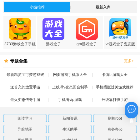
小编推荐
最新入库
3733游戏盒子手机
游戏盒子
gm游戏盒子
vr游戏盒子变态版
版
专题合集
更多+
最新精灵宝可梦游戏破
网页游戏手机版大全
卡牌bt游戏大全
送首充的放置手游
解版
上线满v变态回合制手
手机横版过关游戏推荐
最火变态传奇手游
手机满vip游戏
游
升级靠打怪手游
在线咨询
阅读学习
新闻资讯
刷机root
导航地图
生活助手
商务办公