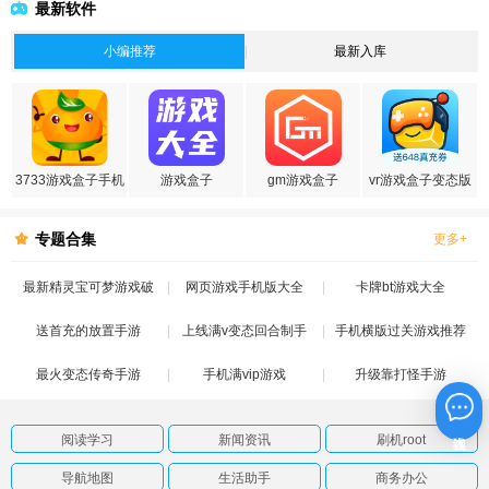
最新软件
小编推荐
最新入库
3733游戏盒子手机
游戏盒子
gm游戏盒子
vr游戏盒子变态版
版
专题合集
更多+
最新精灵宝可梦游戏破
网页游戏手机版大全
卡牌bt游戏大全
送首充的放置手游
解版
上线满v变态回合制手
手机横版过关游戏推荐
最火变态传奇手游
手机满vip游戏
游
升级靠打怪手游
在线咨询
阅读学习
新闻资讯
刷机root
导航地图
生活助手
商务办公