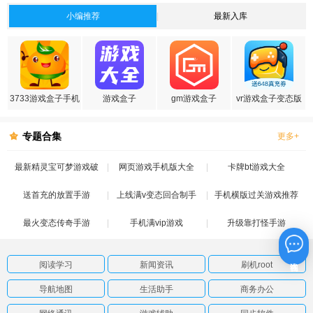
小编推荐
最新入库
3733游戏盒子手机
游戏盒子
gm游戏盒子
vr游戏盒子变态版
版
专题合集
更多+
最新精灵宝可梦游戏破
网页游戏手机版大全
卡牌bt游戏大全
送首充的放置手游
解版
上线满v变态回合制手
手机横版过关游戏推荐
最火变态传奇手游
手机满vip游戏
游
升级靠打怪手游
在线咨询
阅读学习
新闻资讯
刷机root
导航地图
生活助手
商务办公