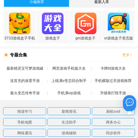
小编推荐
最新入库
3733游戏盒子手机
游戏盒子
gm游戏盒子
vr游戏盒子变态版
版
专题合集
更多+
最新精灵宝可梦游戏破
网页游戏手机版大全
卡牌bt游戏大全
送首充的放置手游
解版
上线满v变态回合制手
手机横版过关游戏推荐
最火变态传奇手游
手机满vip游戏
游
升级靠打怪手游
在线咨询
阅读学习
新闻资讯
刷机root
导航地图
生活助手
商务办公
网络通讯
游戏辅助
同步软件