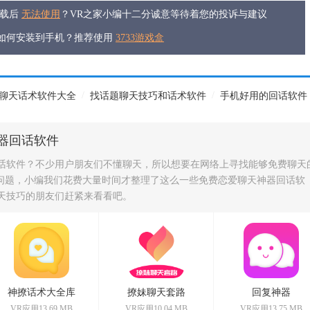
下载后
无法使用
？VR之家小编十二分诚意等待着您的投诉与建议
件如何安装到手机？推荐使用
3733游戏盒
/
/
聊天话术软件大全
找话题聊天技巧和话术软件
手机好用的回话软件
器回话软件
话软件？不少用户朋友们不懂聊天，所以想要在网络上寻找能够免费聊天
个问题，小编我们花费大量时间才整理了这么一些免费恋爱聊天神器回话软
天技巧的朋友们赶紧来看看吧。
神撩话术大全库
撩妹聊天套路
回复神器
VR应用13.69 MB
VR应用10.04 MB
VR应用13.75 MB