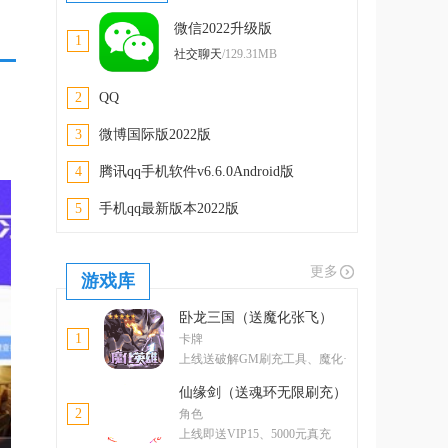
微信2022升级版
1
社交聊天
/129.31MB
2
QQ
3
微博国际版2022版
4
腾讯qq手机软件v6.6.0Android版
5
手机qq最新版本2022版
更多
游戏库
卧龙三国（送魔化张飞）
1
卡牌
上线送破解GM刷充工具、魔化·
张飞
仙缘剑（送魂环无限刷充）
2
角色
上线即送VIP15、5000元真充