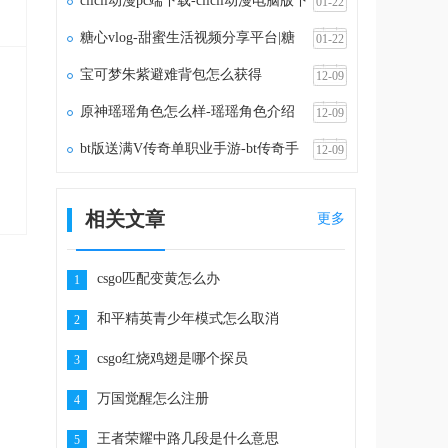
clicli动漫pc端下载-clicli动漫电脑版下
01-22
载v1.1.5
糖心vlog-甜蜜生活视频分享平台|糖
01-22
心vlog官网
宝可梦朱紫避难背包怎么获得
12-09
原神瑶瑶角色怎么样-瑶瑶角色介绍
12-09
bt版送满V传奇单职业手游-bt传奇手
12-09
游满vip无限元宝
相关文章
更多
csgo匹配变黄怎么办
1
和平精英青少年模式怎么取消
2
csgo红烧鸡翅是哪个探员
3
万国觉醒怎么注册
4
王者荣耀中路几段是什么意思
5