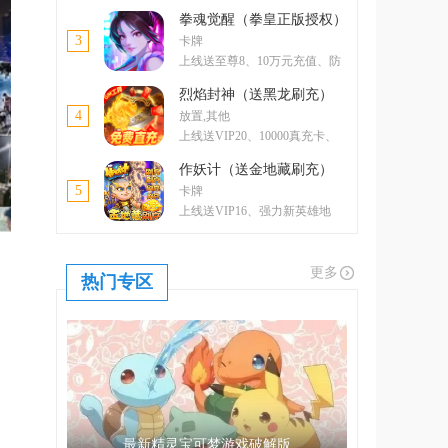
卡、5000元元宝卡、绝版称号
拳魂觉醒（拳皇正版授权）
3
卡牌
上线送至尊8、10万元充值、防
控双绝格斗家--玛丽
烈焰封神（送黑龙刷充）
4
放置,其他
上线送VIP20、10000真充卡、
一亿绑金
作妖计（送金地藏刷充）
5
卡牌
上线送VIP16、强力新英雄地
藏、升金修改器、GM工具
更多
热门专区
最新精灵宝可梦游戏破解版