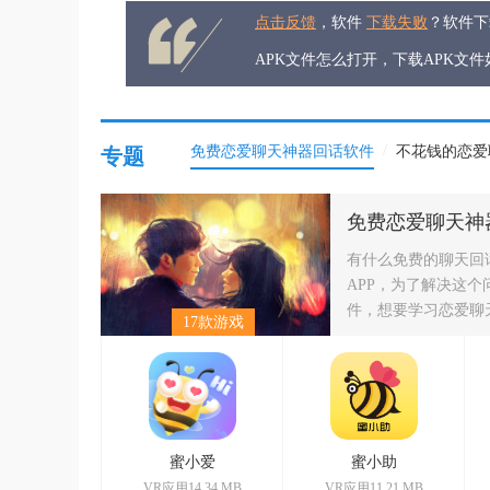
点击反馈
，软件
下载失败
？软件
APK文件怎么打开，下载APK文
/
免费恋爱聊天神器回话软件
不花钱的恋爱
专题
免费恋爱聊天神
有什么免费的聊天回
APP，为了解决这
件，想要学习恋爱聊
17款游戏
蜜小爱
蜜小助
VR应用14.34 MB
VR应用11.21 MB