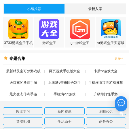
小编推荐
最新入库
3733游戏盒子手机
游戏盒子
gm游戏盒子
vr游戏盒子变态版
版
专题合集
更多+
最新精灵宝可梦游戏破
网页游戏手机版大全
卡牌bt游戏大全
送首充的放置手游
解版
上线满v变态回合制手
手机横版过关游戏推荐
最火变态传奇手游
手机满vip游戏
游
升级靠打怪手游
在线咨询
阅读学习
新闻资讯
刷机root
导航地图
生活助手
商务办公